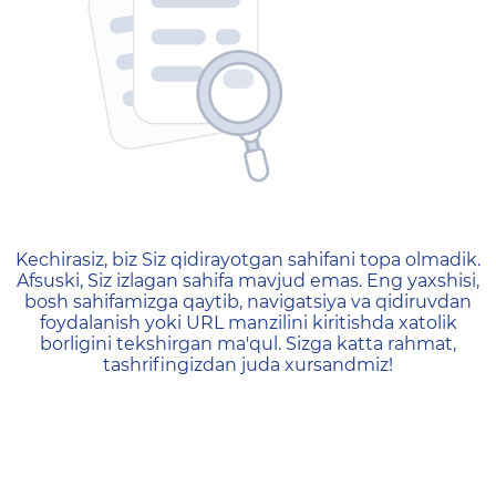
404 — Страница не найд
Kechirasiz, biz Siz qidirayotgan sahifani topa olmadik.
Afsuski, Siz izlagan sahifa mavjud emas. Eng yaxshisi,
bosh sahifamizga qaytib, navigatsiya va qidiruvdan
foydalanish yoki URL manzilini kiritishda xatolik
borligini tekshirgan ma'qul. Sizga katta rahmat,
tashrifingizdan juda xursandmiz!