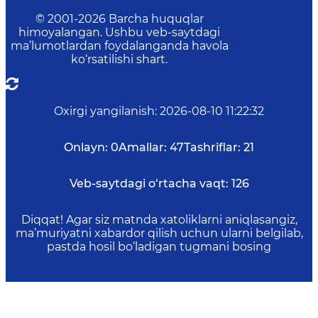
© 2001-
2026
Barcha huquqlar
himoyalangan. Ushbu veb-saytdagi
ma’lumotlardan foydalanganda havola
ko‘rsatilishi shart.
Oxirgi yangilanish
:
2026-08-10 11:22:32
Onlayn:
0
Amallar:
47
Tashriflar:
21
Veb-saytdagi o‘rtacha vaqt:
126
Diqqat! Agar siz matnda xatoliklarni aniqlasangiz,
ma’muriyatni xabardor qilish uchun ularni belgilab,
pastda hosil bo‘ladigan tugmani bosing