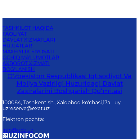
TASHKILOT HAQIDA
FAOLIYAT
DAVLAT XIZMATLARI
HUJJATLAR
MAXFIYLIK SIYOSATI
OCHIQ MA'LUMOTLAR
AXBOROT XIZMATI
BOG‘LANISH
O'zbekiston Respublikasi Iqtisodiyot Va
Moliya Vazirligi Huzuridаgi Dаvlаt
Zаxirаlаrini Boshqаrish Qo‘mitаsi
100084, Toshkent sh., Xalqobod ko'chasi,17а - uy
uzreserve@exat.uz
Elektron pochta
:
info@udz.uz