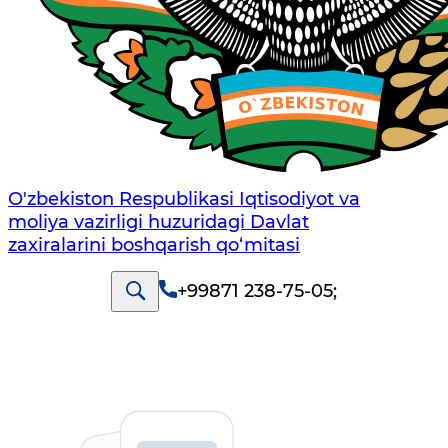
O'zbekiston Respublikasi Iqtisodiyot va
moliya vazirligi huzuridаgi Dаvlаt
zаxirаlаrini boshqаrish qo‘mitаsi
+99871 238-75-05
;