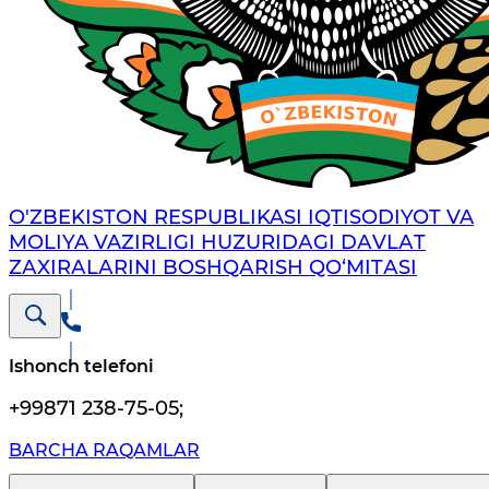
O'ZBEKISTON RESPUBLIKASI IQTISODIYOT VA
MOLIYA VAZIRLIGI HUZURIDАGI DАVLАT
ZАXIRАLАRINI BOSHQАRISH QO‘MITАSI
Ishonch telefoni
+99871 238-75-05
;
BARCHA RAQAMLAR