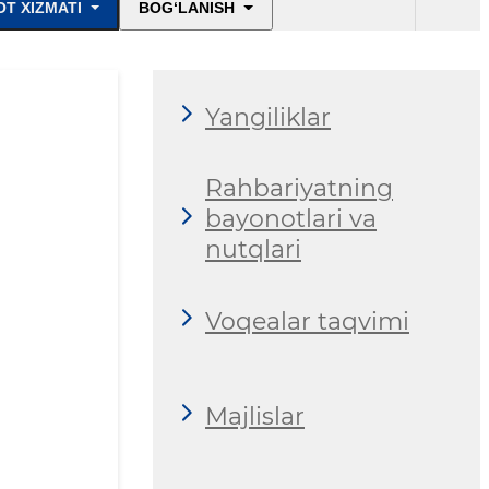
T XIZMATI
BOG‘LANISH
Yangiliklar
Rahbariyatning
bayonotlari va
nutqlari
Voqealar taqvimi
Majlislar