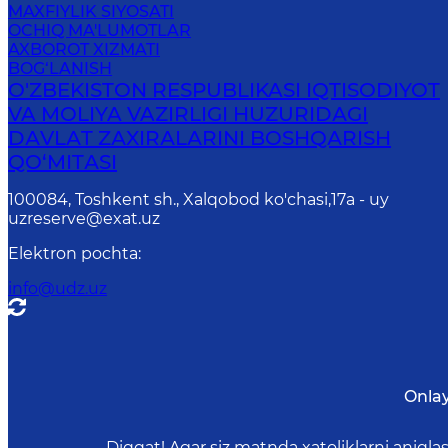
MAXFIYLIK SIYOSATI
OCHIQ MA'LUMOTLAR
AXBOROT XIZMATI
BOG‘LANISH
O'ZBEKISTON RESPUBLIKASI IQTISODIYOT
VA MOLIYA VAZIRLIGI HUZURIDАGI
DАVLАT ZАXIRАLАRINI BOSHQАRISH
QO‘MITАSI
100084, Toshkent sh., Xalqobod ko'chasi,17а - uy
uzreserve@exat.uz
Elektron pochta
:
info@udz.uz
Onla
Diqqat! Agar siz matnda xatoliklarni aniql