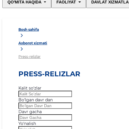
QO'MITA HAQIDA
FAOLIYAT
DAVLAT XIZMATLA
Bosh sahifa
Axborot xizmati
Press-relizlar
PRESS-RELIZLAR
Kalit so‘zlar
Bo‘lgan davr dan
Davr gacha
Yo‘nalish