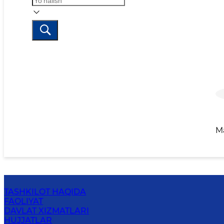
M
TASHKILOT HAQIDA
FAOLIYAT
DAVLAT XIZMATLARI
HUJJATLAR