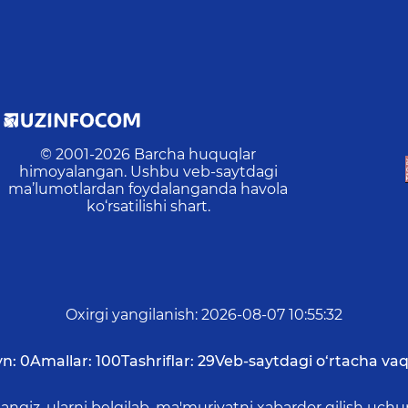
© 2001-
2026
Barcha huquqlar
himoyalangan. Ushbu veb-saytdagi
ma’lumotlardan foydalanganda havola
ko‘rsatilishi shart.
Oxirgi yangilanish
:
2026-08-07 10:55:32
yn:
0
Amallar:
100
Tashriflar:
29
Veb-saytdagi o‘rtacha vaq
asangiz, ularni belgilab, ma'muriyatni xabardor qilish 