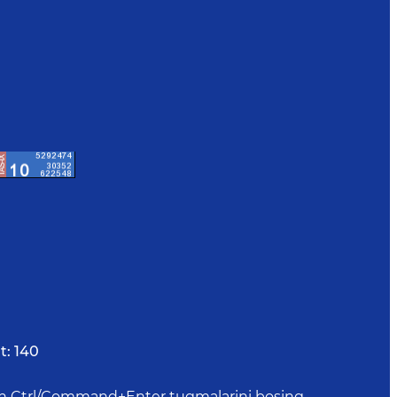
t:
140
uchun Ctrl/Command+Enter tugmalarini bosing