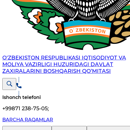
O'ZBEKISTON RESPUBLIKASI IQTISODIYOT VA
MOLIYA VAZIRLIGI HUZURIDАGI DАVLАT
ZАXIRАLАRINI BOSHQАRISH QO‘MITАSI
Ishonch telefoni
+99871 238-75-05
;
BARCHA RAQAMLAR