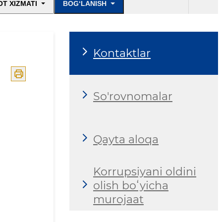
T XIZMATI
BOG‘LANISH
Kontaktlar
So'rovnomalar
Qayta aloqa
Korrupsiyani oldini
olish boʻyicha
murojaat