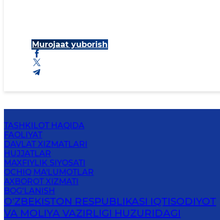
Murojaat yuborish
TASHKILOT HAQIDA
FAOLIYAT
DAVLAT XIZMATLARI
HUJJATLAR
MAXFIYLIK SIYOSATI
OCHIQ MA'LUMOTLAR
AXBOROT XIZMATI
BOG‘LANISH
O'ZBEKISTON RESPUBLIKASI IQTISODIYOT
VA MOLIYA VAZIRLIGI HUZURIDАGI