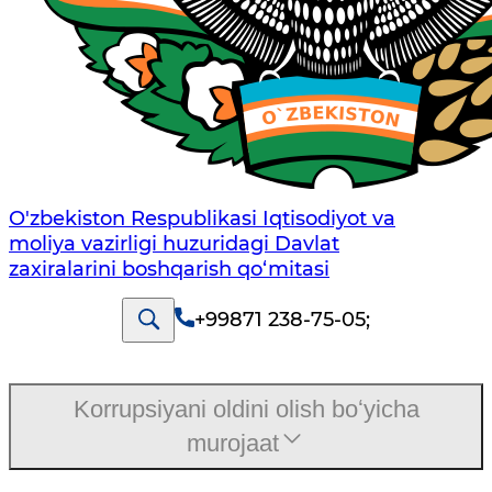
O'zbekiston Respublikasi Iqtisodiyot va
moliya vazirligi huzuridаgi Dаvlаt
zаxirаlаrini boshqаrish qo‘mitаsi
+99871 238-75-05
;
Korrupsiyani oldini olish boʻyicha
murojaat