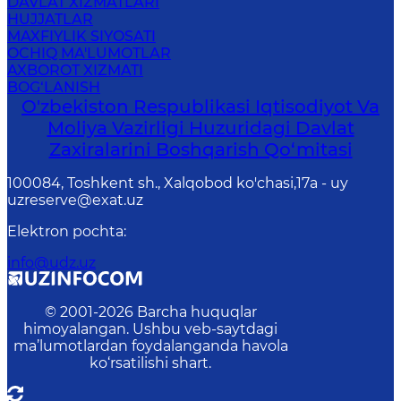
DAVLAT XIZMATLARI
HUJJATLAR
MAXFIYLIK SIYOSATI
OCHIQ MA'LUMOTLAR
AXBOROT XIZMATI
BOG‘LANISH
O'zbekiston Respublikasi Iqtisodiyot Va
Moliya Vazirligi Huzuridаgi Dаvlаt
Zаxirаlаrini Boshqаrish Qo‘mitаsi
100084, Toshkent sh., Xalqobod ko'chasi,17а - uy
uzreserve@exat.uz
Elektron pochta
:
info@udz.uz
© 2001-
2026
Barcha huquqlar
himoyalangan. Ushbu veb-saytdagi
ma’lumotlardan foydalanganda havola
ko‘rsatilishi shart.