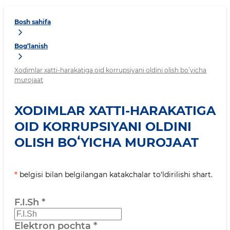
Bosh sahifa
Bog‘lanish
Xodimlar xatti-harakatiga oid korrupsiyani oldini olish boʻyicha
murojaat
XODIMLAR XATTI-HARAKATIGA
OID KORRUPSIYANI OLDINI
OLISH BOʻYICHA MUROJAAT
*
belgisi bilan belgilangan katakchalar to‘ldirilishi shart.
F.I.Sh
*
Elektron pochta
*