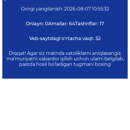
Oxirgi yangilanish
:
2026-08-07 10:55:32
Onlayn:
0
Amallar:
64
Tashriflar:
17
Veb-saytdagi o‘rtacha vaqt:
52
Diqqat! Agar siz matnda xatoliklarni aniqlasangiz,
ma’muriyatni xabardor qilish uchun ularni belgilab,
pastda hosil bo‘ladigan tugmani bosing