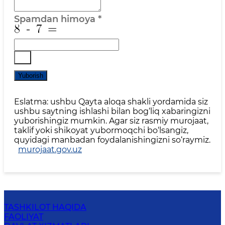
Spamdan himoya
*
Yuborish
Eslatma: ushbu Qayta aloqa shakli yordamida siz
ushbu saytning ishlashi bilan bog‘liq xabaringizni
yuborishingiz mumkin. Agar siz rasmiy murojaat,
taklif yoki shikoyat yubormoqchi bo‘lsangiz,
quyidagi manbadan foydalanishingizni so‘raymiz.
murojaat.gov.uz
TASHKILOT HAQIDA
FAOLIYAT