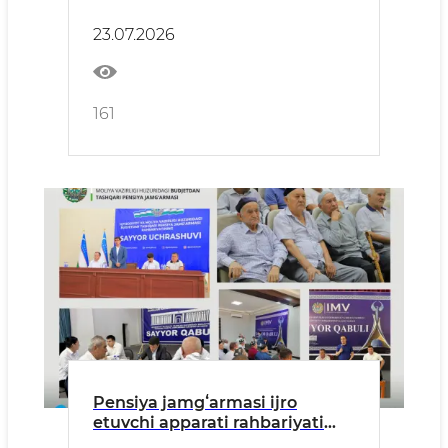
tomonidan Jizzax viloyatida
fuqarolarning sayyor qabuli
23.07.2026
oʻtkaziladi
161
Pensiya jamgʻarmasi ijro
etuvchi apparati rahbariyati
tomonidan 2026-yilning