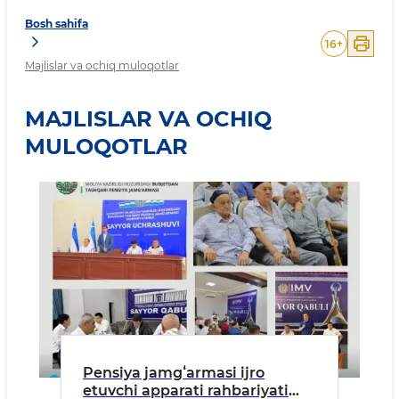
Bosh sahifa
16
+
Majlislar va ochiq muloqotlar
MAJLISLAR VA OCHIQ
MULOQOTLAR
Pensiya jamgʻarmasi ijro
etuvchi apparati rahbariyati