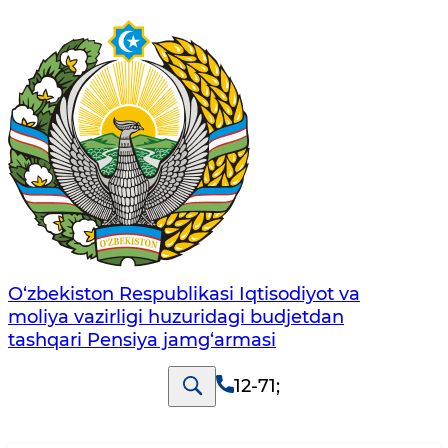
O‘zbekiston Respublikasi Iqtisodiyot va
moliya vazirligi huzuridagi budjetdan
tashqari Pensiya jamg‘armasi
12-71
;