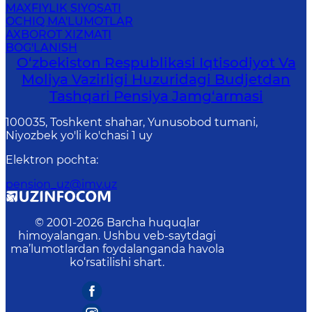
MAXFIYLIK SIYOSATI
OCHIQ MA'LUMOTLAR
AXBOROT XIZMATI
BOG'LANISH
O‘zbekiston Respublikasi Iqtisodiyot Va
Moliya Vazirligi Huzuridagi Budjetdan
Tashqari Pensiya Jamg‘armasi
100035, Toshkent shahar, Yunusobod tumani,
Niyozbek yo'li ko'chasi 1 uy
Elektron pochta
:
pension_uz@imv.uz
© 2001-
2026
Barcha huquqlar
himoyalangan. Ushbu veb-saytdagi
ma’lumotlardan foydalanganda havola
ko‘rsatilishi shart.