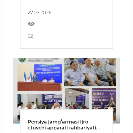
tomonidan Namangan
viloyatida fuqarolarning sayyor
27.07.2026
qabuli oʻtkaziladi
52
Pensiya jamgʻarmasi ijro
etuvchi apparati rahbariyati