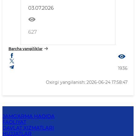
birinchi yarim yili davomida
03.07.2026
oʻtkazilgan sayyor hamda
shaxsiy qabullar toʻgʻrisida
627
Barcha yangiliklar
1936
Oxirgi yangilanish: 2026-06-24 17:58:47
JAMG'ARMA HAQIDA
FAOLIYAT
DAVLAT XIZMATLARI
HUJJATLAR