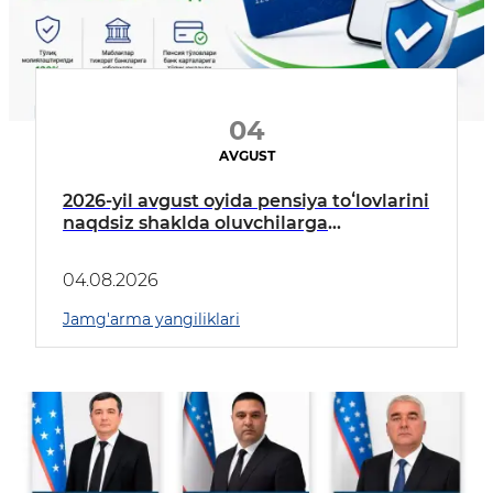
04
AVGUST
2026-yil avgust oyida pensiya toʻlovlarini
naqdsiz shaklda oluvchilarga
mablagʻlar toʻliq moliyalashtirildi.
04.08.2026
Jamg'arma yangiliklari