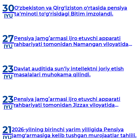
30
O‘zbekiston va Qirg‘iziston o‘rtasida pensiya
ta’minoti to‘g‘risidagi Bitim imzolandi.
IYU
27
Pensiya jamgʻarmasi ijro etuvchi apparati
rahbariyati tomonidan Namangan viloyatida
IYU
fuqarolarning sayyor qabuli oʻtkaziladi
23
Davlat auditida sun’iy intellektni joriy etish
masalalari muhokama qilindi.
IYU
23
Pensiya jamgʻarmasi ijro etuvchi apparati
rahbariyati tomonidan Jizzax viloyatida
IYU
fuqarolarning sayyor qabuli oʻtkaziladi
21
2026-yilning birinchi yarim yilligida Pensiya
jamg‘armasiga kelib tushgan murojaatlar tahlili.
IYU