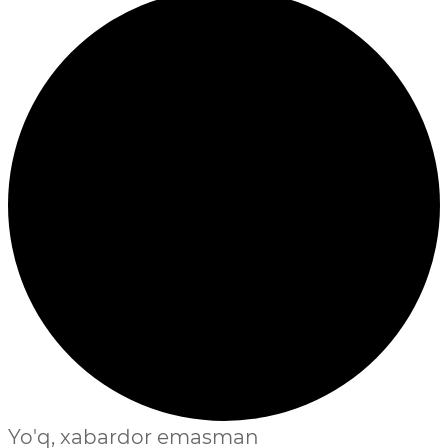
Yo'q, xabardor emasman