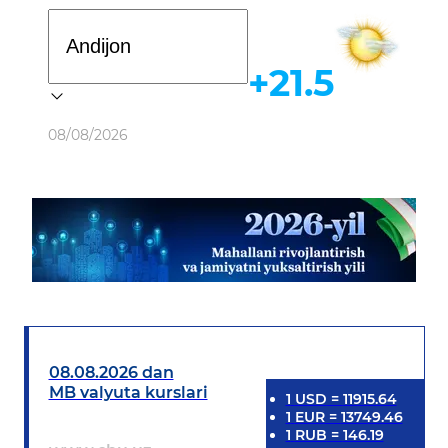
Davlat dasturi
+21.5
Ob-havo
08/08/2026
08.08.2026 dan
MB valyuta kurslari
1
USD
=
11915.64
1
EUR
=
13749.46
1
RUB
=
146.19