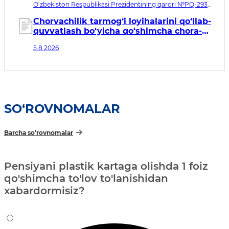
O‘zbekiston Respublikasi Prezidentining qarori №PQ-293.
Qabul qilingan sana 05.08.2026. Kuchga kirish sanasi
06.08.2026
Chorvachilik tarmog‘i loyihalarini qo‘llab-
quvvatlash bo‘yicha qo‘shimcha chora-
tadbirlar to‘g‘risida
5.8.2026
SO‘ROVNOMALAR
Barcha so‘rovnomalar
Pensiyani plastik kartaga olishda 1 foiz
qo'shimcha to'lov to'lanishidan
xabardormisiz?