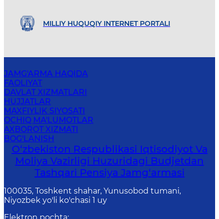
MILLIY HUQUQIY INTERNET PORTALI
JAMG'ARMA HAQIDA
FAOLIYAT
DAVLAT XIZMATLARI
HUJJATLAR
MAXFIYLIK SIYOSATI
OCHIQ MA'LUMOTLAR
AXBOROT XIZMATI
BOG'LANISH
O‘zbekiston Respublikasi Iqtisodiyot Va
Moliya Vazirligi Huzuridagi Budjetdan
Tashqari Pensiya Jamg‘armasi
100035, Toshkent shahar, Yunusobod tumani,
Niyozbek yo'li ko'chasi 1 uy
Elektron pochta
: