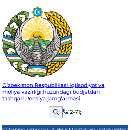
O‘zbekiston Respublikasi Iqtisodiyot va
moliya vazirligi huzuridagi budjetdan
tashqari Pensiya jamg‘armasi
12-71
;
ng jami soni - 4 361 432 nafar. Shundan yoshga doir pensi