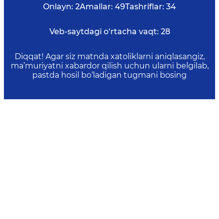
Onlayn:
2
Amallar:
49
Tashriflar:
34
Veb-saytdagi o‘rtacha vaqt:
28
Diqqat! Agar siz matnda xatoliklarni aniqlasangiz,
ma’muriyatni xabardor qilish uchun ularni belgilab,
pastda hosil bo‘ladigan tugmani bosing