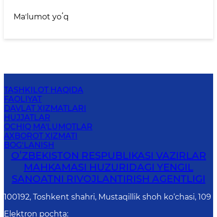
Maʼlumot yoʻq
TASHKILOT HAQIDA
FAOLIYAT
DAVLAT XIZMATLARI
HUJJATLAR
OCHIQ MA'LUMOTLAR
AXBOROT XIZMATI
BOG‘LANISH
OʻZBEKISTON RESPUBLIKASI VAZIRLAR
MAHKAMASI HUZURIDAGI YENGIL
SANOATNI RIVOJLANTIRISH AGENTLIGI
100192, Toshkent shahri, Mustaqillik shoh ko‘chasi, 109
Elektron pochta
: