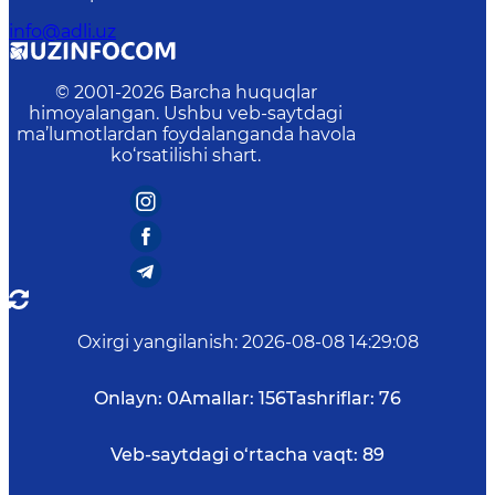
info@adli.uz
© 2001-
2026
Barcha huquqlar
himoyalangan. Ushbu veb-saytdagi
ma’lumotlardan foydalanganda havola
ko‘rsatilishi shart.
Oxirgi yangilanish
:
2026-08-08 14:29:08
Onlayn:
0
Amallar:
156
Tashriflar:
76
Veb-saytdagi o‘rtacha vaqt:
89