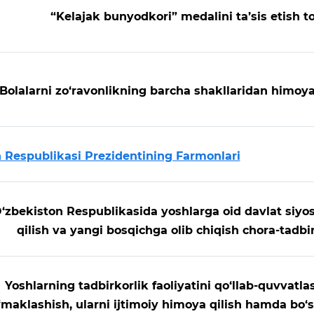
“Kelajak bunyodkori” medalini ta’sis etish to
Bolalarni zo‘ravonlikning barcha shakllaridan himoya q
 Respublikasi Prezidentining Farmonlari
‘zbekiston Respublikasida yoshlarga oid davlat siyos
qilish va yangi bosqichga olib chiqish chora-tadbirl
Yoshlarning tadbirkorlik faoliyatini qo‘llab-quvvatl
‘maklashish, ularni ijtimoiy himoya qilish hamda bo‘