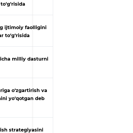
to‘g‘risida
ijtimoiy faolligini
 to‘g‘risida
icha milliy dasturni
iga o‘zgartirish va
hini yo‘qotgan deb
ish strategiyasini