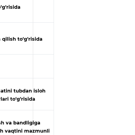
‘g‘risida
ilish to‘g‘risida
atini tubdan isloh
ari to‘g‘risida
ash va bandligiga
sh vaqtini mazmunli