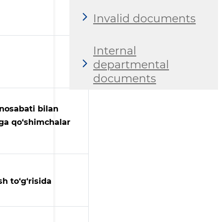
Invalid documents
Internal
departmental
documents
unosabati bilan
iga qo‘shimchalar
h to‘g‘risida