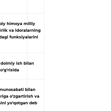
oiy himoya milliy
rlik va idoralarning
dagi funksiyalarini
doimiy ish bilan
o‘g‘risida
i munosabati bilan
iga o‘zgartirish va
hini yo‘qotgan deb