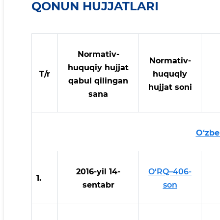
QONUN HUJJATLARI
Normativ-
Normativ-
huquqiy hujjat
T/r
huquqiy
qabul qilingan
hujjat soni
sana
O‘zbe
2016-yil 14-
O‘RQ–406-
1.
sentabr
son