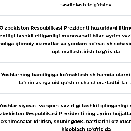
tasdiqlash to‘g‘risida
O‘zbekiston Respublikasi Prezidenti huzuridagi ijtim
entligi tashkil etilganligi munosabati bilan ayrim vazi
holiga ijtimoiy xizmatlar va yordam ko‘rsatish sohasi
optimallashtirish to‘g‘risida
Yoshlarning bandligiga ko‘maklashish hamda ularni 
ta’minlashga oid qo‘shimcha chora-tadbirlar t
Yoshlar siyosati va sport vazirligi tashkil qilinganlig
zbekiston Respublikasi Prezidentining ayrim hujjatlar
o‘shimchalar kiritish, shuningdek, ba’zilarini o‘z kuc
hisoblash to‘g‘risida