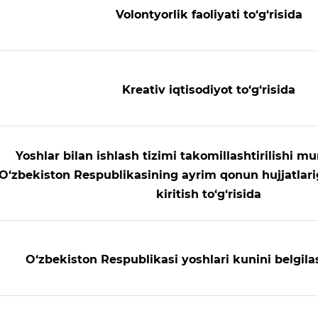
Volontyorlik faoliyati to‘g‘risida
Kreativ iqtisodiyot to‘g‘risida
Yoshlar bilan ishlash tizimi takomillashtirilishi m
O‘zbekiston Respublikasining ayrim qonun hujjatlar
kiritish to‘g‘risida
O‘zbekiston Respublikasi yoshlari kunini belgilas