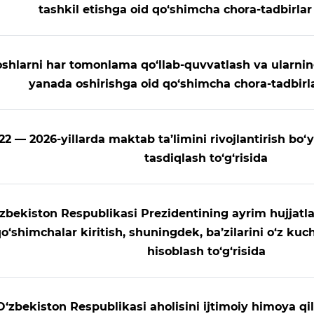
tashkil etishga oid qo‘shimcha chora-tadbirlar 
shlarni har tomonlama qo‘llab-quvvatlash va ularning 
yanada oshirishga oid qo‘shimcha chora-tadbirlar
22 — 2026-yillarda maktab ta’limini rivojlantirish bo‘y
tasdiqlash to‘g‘risida
zbekiston Respublikasi Prezidentining ayrim hujjatlar
o‘shimchalar kiritish, shuningdek, ba’zilarini o‘z kuc
hisoblash to‘g‘risida
O‘zbekiston Respublikasi aholisini ijtimoiy himoya qil