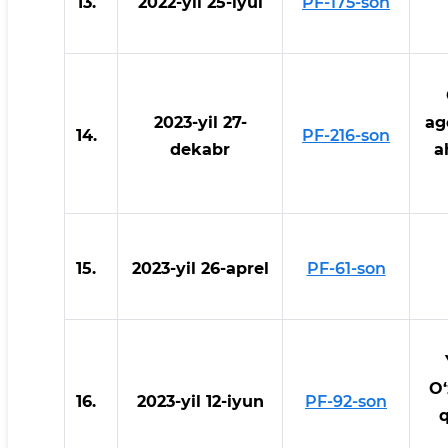
13.
2022-yil 25-iyul
PF-175-son
2023-yil 27-
ag
14.
PF-216-son
dekabr
a
15.
2023-yil 26-aprel
PF-61-son
O‘
16.
2023-yil 12-iyun
PF-92-son
q