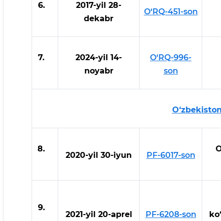
6.
2017-yil 28-
O‘RQ-451-son
dekabr
7.
2024-yil 14-
O‘RQ-996-
noyabr
son
O‘zbekiston
8.
O
2020-yil 30-iyun
PF-6017-son
9.
2021-yil 20-aprel
PF-6208-son
ko