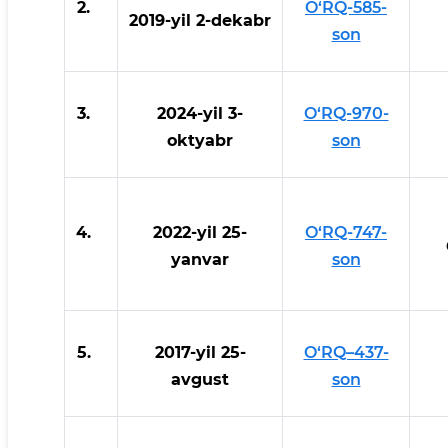
2.
O‘RQ-585-
2019-yil 2-dekabr
son
3.
2024-yil 3-
O‘RQ-970-
oktyabr
son
4.
2022-yil 25-
O‘RQ-747-
yanvar
son
5.
2017-yil 25-
O‘RQ–437-
avgust
son