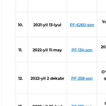
Yo
10.
2021-yil 13-iyul
PF-6260-son
20
11.
2022-yil 11-may
PF-134-son
O‘
12.
2022-yil 2 dekabr
PF-258-son
q