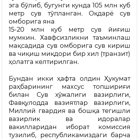
эга бўлиб, бугунги кунда 105 млн куб
метр сув тўпланган. Оқдарё сув
омборига яна
15-20 млн куб метр сув йиғиш
мумкин. Хавфсизликни таъминлаш
мақсадида сув омборига сув кириш
ва чиқиш миқдори бир хил (транзит)
ҳолатга келтирилган.
Бундан икки ҳафта олдин Ҳукумат
раҳбарининг махсус топшириғи
билан Сув хўжалиги вазирлиги,
Фавқулодда вазиятлар вазирлиги,
Миллий гвардия ва бошқа тегишли
вазирлик ва идоралар
вакилларидан иборат комиссия
тузилиб, республикамиздаги барча