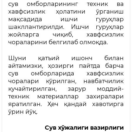
сув омборларининг техник ва
хавфсизлик ҳолатини ўрганиш
мақсадида ишчи гуруҳлар
шакллантирилди. Ишчи гуруҳлар
жойларга чиқиб, хавфсизлик
чораларини белгилаб олмоқда.
Шуни қатъий ишонч билан
айтамизки, ҳозирги пайтда барча
сув омборларида хавфсизлик
чоралари кўрилган, навбатчилик
кучайтирилган, зарур моддий-
техник материаллар захиралари
яратилган. Ҳеч қандай хавотирга
ўрин йўқ.
Сув хўжалиги вазирлиги