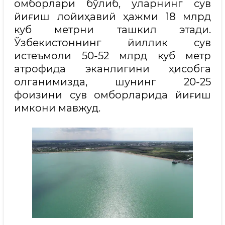
омборлари бўлиб, уларнинг сув
йиғиш лойиҳавий ҳажми 18 млрд
куб метрни ташкил этади.
Ўзбекистоннинг йиллик сув
истеъмоли 50-52 млрд куб метр
атрофида эканлигини ҳисобга
олганимизда, шунинг 20-25
фоизини сув омборларида йиғиш
имкони мавжуд.