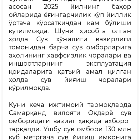
асосан 2025 йилнинг баҳор
ойларида ёғингарчилик кўп йиллик
ўртача кўрсаткичдан кам бўлиши
кутилмоқда. Шуни ҳисобга олган
ҳолда Сув хўжалиги вазирлиги
томонидан барча сув омборларига
аҳолининг хавфсизлик чоралари ва
иншоотларнинг эксплуатaция
қоидаларига қатъий амал қилган
ҳолда сув йиғиш чоралари
кўрилмоқда.
Куни кеча ижтимоий тармоқларда
Самарқанд вилояти Оқдарё сув
омборидаги вазият ҳақида ахборот
тарқалди. Ушбу сув омбори 130 млн
куб метргача сув йиғиш имконига