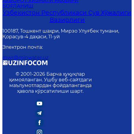
АХБОРОТ ХИЗМАТИ РАҲБАРИ
БОҒЛАНИШ
Ўзбекистон Республикаси Сув Хўжалиги
Вазирлиги
100187, Тошкент шаҳри, Мирзо Улуғбек тумани,
Қорасув-4 даҳаси, 11-уй
Электрон почта
:
mwr@minwater.uz
© 2001-
2026
Барча ҳуқуқлар
ҳимояланган. Ушбу веб-сайтдаги
маълумотлардан фойдаланганда
ҳавола кўрсатилиши шарт.