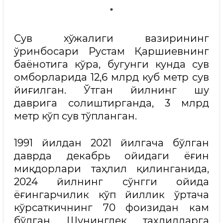
Сув хўжалиги вазирининг
ўринбосари Рустам Қаршиевнинг
баёнотига кўра, бугунги кунда сув
омборларида 12,6 млрд куб метр сув
йиғилган. Ўтган йилнинг шу
даврига солиштирганда, 3 млрд
метр кўп сув тўпланган.
1991 йилдан 2021 йилгача бўлган
даврда декабрь ойидаги ёғин
миқдорлари таҳлил қилинганида,
2024 йилнинг сўнгги ойида
ёғингарчилик кўп йиллик ўртача
кўрсаткичнинг 70 фоизидан кам
бўлган. Шунингдек, таҳлилларга