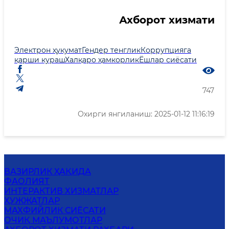
Ахборот хизмати
Электрон ҳукумат
Гендер тенглик
Коррупцияга
қарши кураш
Халқаро ҳамкорлик
Ёшлар сиёсати
747
Охирги янгиланиш: 2025-01-12 11:16:19
ВАЗИРЛИК ҲАҚИДА
ФАОЛИЯТ
ИНТЕРАКТИВ ХИЗМАТЛАР
ҲУЖЖАТЛАР
MАХФИЙЛИК СИЁСАТИ
ОЧИҚ МАЪЛУМОТЛАР