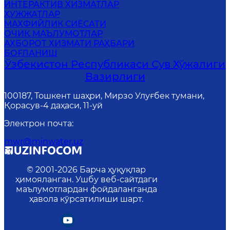
ИНТЕРАКТИВ ХИЗМАТЛАР
ҲУЖЖАТЛАР
MАХФИЙЛИК СИЁСАТИ
ОЧИҚ МАЪЛУМОТЛАР
АХБОРОТ ХИЗМАТИ РАҲБАРИ
БОҒЛАНИШ
Ўзбекистон Республикаси Сув Хўжалиги
Вазирлиги
100187, Тошкент шаҳри, Мирзо Улуғбек тумани,
Қорасув-4 даҳаси, 11-уй
Электрон почта
:
mwr@minwater.uz
© 2001-
2026
Барча ҳуқуқлар
ҳимояланган. Ушбу веб-сайтдаги
маълумотлардан фойдаланганда
ҳавола кўрсатилиши шарт.