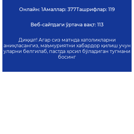
Онлайн:
1
Амаллар:
377
Ташрифлар:
119
Веб-сайтдаги ўртача вақт:
113
Диққат! Агар сиз матнда хатоликларни
аниқласангиз, маъмуриятни хабардор қилиш учун
уларни белгилаб, пастда ҳосил бўладиган тугмани
босинг