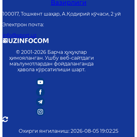
Вазирлиги
100017, Тошкент шаҳар, А.Қодирий кўчаси, 2 уй
Электрон почта
:
info@sport.uz
© 2001-
2026
Барча ҳуқуқлар
ҳимояланган. Ушбу веб-сайтдаги
маълумотлардан фойдаланганда
ҳавола кўрсатилиши шарт.
Охирги янгиланиш
:
2026-08-05 19:02:25