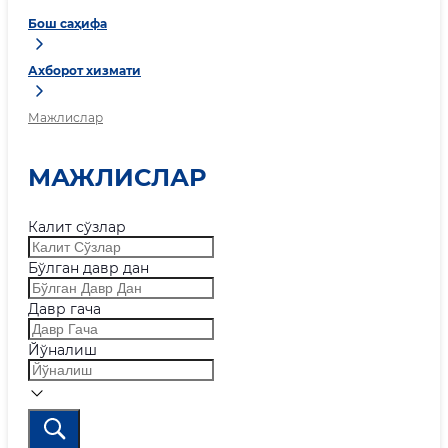
Бош саҳифа
Ахборот хизмати
Мажлислар
МАЖЛИСЛАР
Калит сўзлар
Бўлган давр дан
Давр гача
Йўналиш