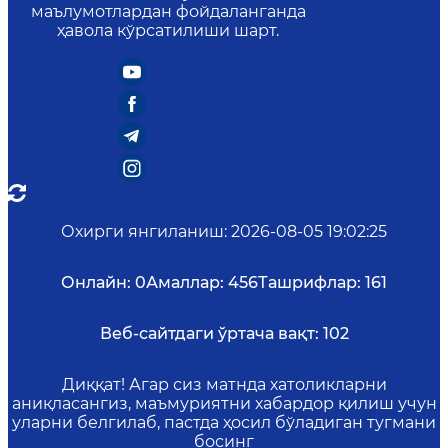
маълумотлардан фойдаланганда
ҳавола кўрсатилиши шарт.
Охирги янгиланиш
:
2026-08-05 19:02:25
Онлайн:
0
Амаллар:
456
Ташрифлар:
161
Веб-сайтдаги ўртача вақт:
102
Диққат! Агар сиз матнда хатоликларни
аниқласангиз, маъмуриятни хабардор қилиш учун
уларни белгилаб, пастда ҳосил бўладиган тугмани
босинг