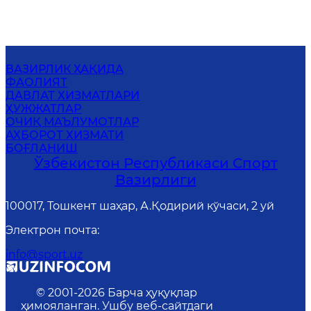
ВАЗИРЛИК ҲАҚИДА
ФАОЛИЯТ
ДАВЛАТ ХИЗМАТЛАРИ
ҲУЖЖАТЛАР
ОЧИҚ МАЪЛУМОТЛАР
АХБОРОТ ХИЗМАТИ
БОҒЛАНИШ
Ўзбекистон Республикаси Спорт
Вазирлиги
100017, Тошкент шаҳар, А.Қодирий кўчаси, 2 уй
Электрон почта
:
info@sport.uz
© 2001-
2026
Барча ҳуқуқлар
ҳимояланган. Ушбу веб-сайтдаги