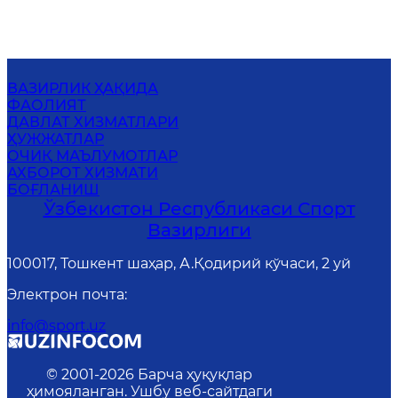
ВАЗИРЛИК ҲАҚИДА
ФАОЛИЯТ
ДАВЛАТ ХИЗМАТЛАРИ
ҲУЖЖАТЛАР
ОЧИҚ МАЪЛУМОТЛАР
АХБОРОТ ХИЗМАТИ
БОҒЛАНИШ
Ўзбекистон Республикаси Спорт
Вазирлиги
100017, Тошкент шаҳар, А.Қодирий кўчаси, 2 уй
Электрон почта
:
info@sport.uz
© 2001-
2026
Барча ҳуқуқлар
ҳимояланган. Ушбу веб-сайтдаги