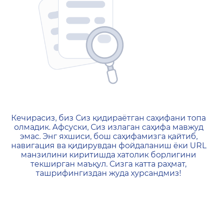
404 — Страница не найд
Кечирасиз, биз Сиз қидираётган саҳифани топа
олмадик. Афсуски, Сиз излаган саҳифа мавжуд
эмас. Энг яхшиси, бош саҳифамизга қайтиб,
навигация ва қидирувдан фойдаланиш ёки URL
манзилини киритишда хатолик борлигини
текширган маъқул. Сизга катта раҳмат,
ташрифингиздан жуда хурсандмиз!