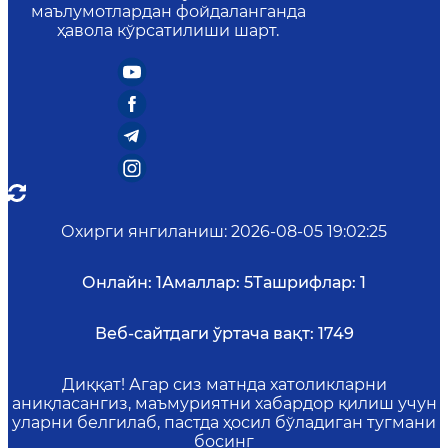
маълумотлардан фойдаланганда
ҳавола кўрсатилиши шарт.
Охирги янгиланиш
:
2026-08-05 19:02:25
Онлайн:
1
Амаллар:
5
Ташрифлар:
1
Веб-сайтдаги ўртача вақт:
1749
Диққат! Агар сиз матнда хатоликларни
аниқласангиз, маъмуриятни хабардор қилиш учун
уларни белгилаб, пастда ҳосил бўладиган тугмани
босинг