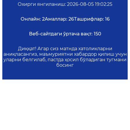
Охирги янгиланиш
:
2026-08-05 19:02:25
Онлайн:
2
Амаллар:
26
Ташрифлар:
16
Веб-сайтдаги ўртача вақт:
150
Диққат! Агар сиз матнда хатоликларни
аниқласангиз, маъмуриятни хабардор қилиш учун
уларни белгилаб, пастда ҳосил бўладиган тугмани
босинг