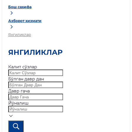
Бош саҳифа
Ахборот хизмати
Янгиликлар
ЯНГИЛИКЛАР
Калит сўзлар
Бўлган давр дан
Давр гача
Йўналиш