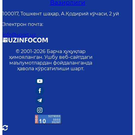
Вазирлиги
100017, Тошкент шаҳар, А.Қодирий кўчаси, 2 уй
Электрон почта
:
info@sport.uz
© 2001-
2026
Барча ҳуқуқлар
ҳимояланган. Ушбу веб-сайтдаги
маълумотлардан фойдаланганда
ҳавола кўрсатилиши шарт.