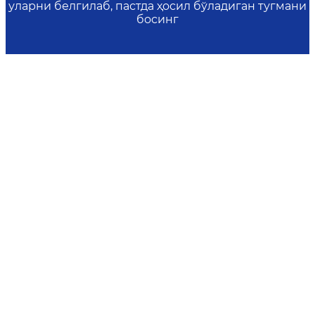
уларни белгилаб, пастда ҳосил бўладиган тугмани
босинг