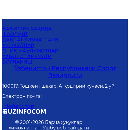
ВАЗИРЛИК ҲАҚИДА
ФАОЛИЯТ
ДАВЛАТ ХИЗМАТЛАРИ
ҲУЖЖАТЛАР
ОЧИҚ МАЪЛУМОТЛАР
АХБОРОТ ХИЗМАТИ
БОҒЛАНИШ
Ўзбекистон Республикаси Спорт
Вазирлиги
100017, Тошкент шаҳар, А.Қодирий кўчаси, 2 уй
Электрон почта
:
info@sport.uz
© 2001-
2026
Барча ҳуқуқлар
ҳимояланган. Ушбу веб-сайтдаги