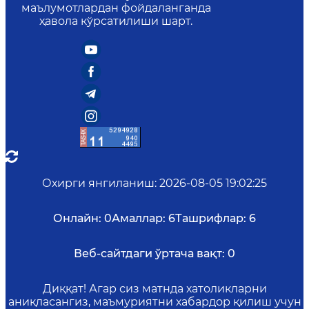
маълумотлардан фойдаланганда
ҳавола кўрсатилиши шарт.
Охирги янгиланиш
:
2026-08-05 19:02:25
Онлайн:
0
Амаллар:
6
Ташрифлар:
6
Веб-сайтдаги ўртача вақт:
0
Диққат! Агар сиз матнда хатоликларни
аниқласангиз, маъмуриятни хабардор қилиш учун