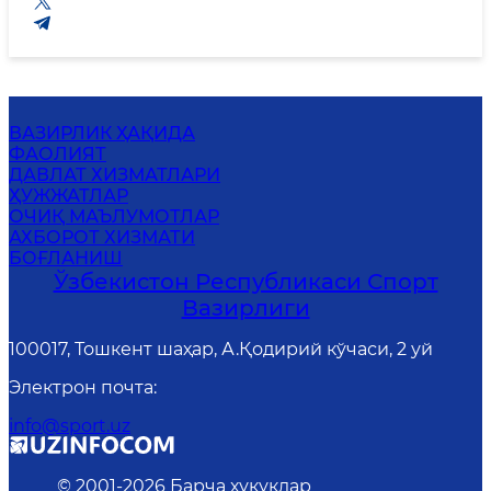
ВАЗИРЛИК ҲАҚИДА
ФАОЛИЯТ
ДАВЛАТ ХИЗМАТЛАРИ
ҲУЖЖАТЛАР
ОЧИҚ МАЪЛУМОТЛАР
АХБОРОТ ХИЗМАТИ
БОҒЛАНИШ
Ўзбекистон Республикаси Спорт
Вазирлиги
100017, Тошкент шаҳар, А.Қодирий кўчаси, 2 уй
Электрон почта
:
info@sport.uz
© 2001-
2026
Барча ҳуқуқлар