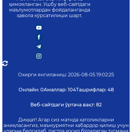
ҳимояланган. Ушбу веб-сайтдаги
маълумотлардан фойдаланганда
ҳавола кўрсатилиши шарт.
Охирги янгиланиш
:
2026-08-05 19:02:25
Онлайн:
0
Амаллар:
104
Ташрифлар:
48
Веб-сайтдаги ўртача вақт:
82
Диққат! Агар сиз матнда хатоликларни
аниқласангиз, маъмуриятни хабардор қилиш учун
уларни белгилаб, пастда ҳосил бўладиган тугмани