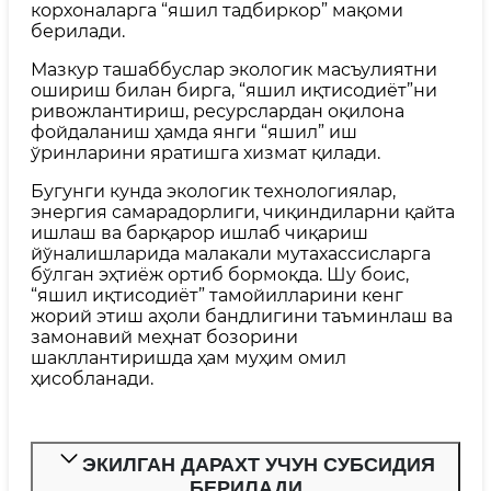
корхоналарга “яшил тадбиркор” мақоми
берилади.
Мазкур ташаббуслар экологик масъулиятни
ошириш билан бирга, “яшил иқтисодиёт”ни
ривожлантириш, ресурслардан оқилона
фойдаланиш ҳамда янги “яшил” иш
ўринларини яратишга хизмат қилади.
Бугунги кунда экологик технологиялар,
энергия самарадорлиги, чиқиндиларни қайта
ишлаш ва барқарор ишлаб чиқариш
йўналишларида малакали мутахассисларга
бўлган эҳтиёж ортиб бормоқда. Шу боис,
“яшил иқтисодиёт” тамойилларини кенг
жорий этиш аҳоли бандлигини таъминлаш ва
замонавий меҳнат бозорини
шакллантиришда ҳам муҳим омил
ҳисобланади.
ЭКИЛГАН ДАРАХТ УЧУН СУБСИДИЯ
БЕРИЛАДИ