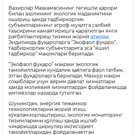
Вазирлар Маҳкамасининг тегишли қарори
билан аҳолининг экологик маданиятини
ошириш ҳамда тадбиркорлик
субъектларининг атроф-муҳитга салбий
таъсирини камайтиришга қаратилган янги
рағбатлантириш тизими жорий
этилди
.
Эндиликда фуқароларга “Экофаол фуқаро”,
тадбиркорлик субъектларига эса “яшил
тадбиркор” мақомлари берилади.
“Экофаол фуқаро” мақоми экологик
тамойилларни кундалик ҳаётига фаол татбиқ
этган фуқароларга берилади. Мазкур мақом
соҳиблари учун айрим давлат хизматлари
ҳамда молиявий хизматлардан фойдаланишда
имтиёзлар назарда тутилган.
Шунингдек, энергия тежамкор
технологияларни жорий этиш,
кўкаламзорлаштириш, экологик мониторинг
тизимларини қўллаш ҳамда ишлаб
чиқаришда циркуляр иқтисодиёт
тамойилларидан фойдаланаётган