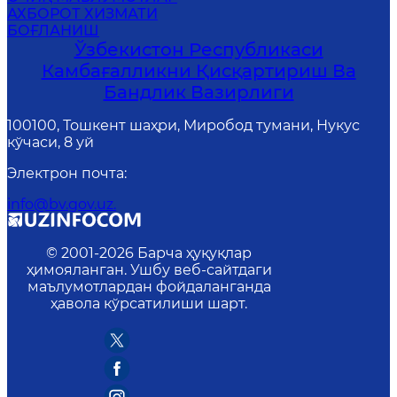
АХБОРОТ ХИЗМАТИ
БОҒЛАНИШ
Ўзбекистон Республикаси
Камбағалликни Қисқартириш Ва
Бандлик Вазирлиги
100100, Тошкент шаҳри, Миробод тумани, Нукус
кўчаси, 8 уй
Электрон почта
:
info@bv.gov.uz.
© 2001-
2026
Барча ҳуқуқлар
ҳимояланган. Ушбу веб-сайтдаги
маълумотлардан фойдаланганда
ҳавола кўрсатилиши шарт.