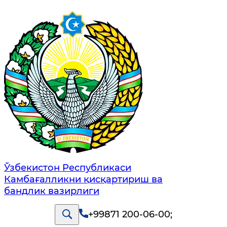
Ўзбекистон Республикаси
Камбағалликни қисқартириш ва
бандлик вазирлиги
+99871 200-06-00
;