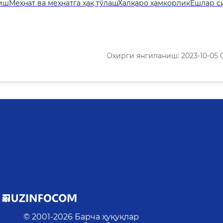
лиш
Меҳнат ва меҳнатга ҳақ тўлаш
Халқаро ҳамкорлик
Ёшлар с
Охирги янгиланиш: 2023-10-05 0
© 2001-
2026
Барча ҳуқуқлар