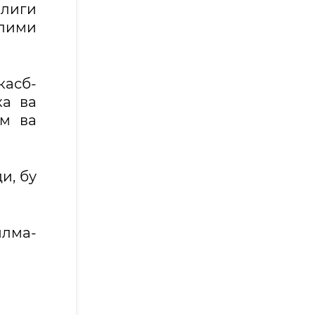
млиги
ълими
касб-
ка ва
им ва
и, бу
лма-