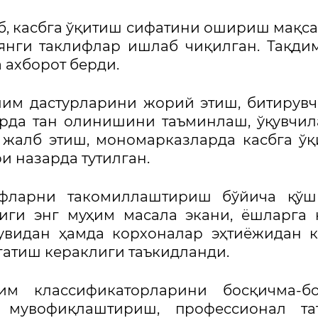
б, касбга ўқитиш сифатини ошириш мақс
янги таклифлар ишлаб чиқилган. Тақди
 ахборот берди.
лим дастурларини жорий этиш, битирув
орда тан олинишини таъминлаш, ўқувчи
 жалб этиш, мономарказларда касбга ў
 назарда тутилган.
ифларни такомиллаштириш бўйича қўш
иги энг муҳим масала экани, ёшларга 
увидан ҳамда корхоналар эҳтиёжидан 
гатиш кераклиги таъкидланди.
им классификаторларини босқичма-бо
а мувофиқлаштириш, профессионал та