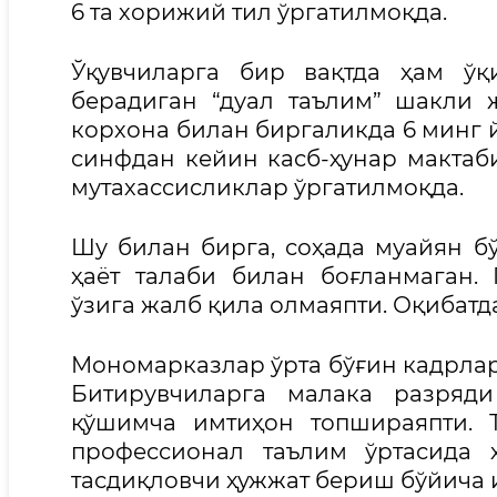
6 та хорижий тил ўргатилмоқда.
Ўқувчиларга бир вақтда ҳам ў
берадиган “дуал таълим” шакли 
корхона билан биргаликда 6 минг й
синфдан кейин касб-ҳунар мактаби
мутахассисликлар ўргатилмоқда.
Шу билан бирга, соҳада муайян б
ҳаёт талаби билан боғланмаган.
ўзига жалб қила олмаяпти. Оқибатд
Мономарказлар ўрта бўғин кадрлар
Битирувчиларга малака разряд
қўшимча имтиҳон топшираяпти. 
профессионал таълим ўртасида 
тасдиқловчи ҳужжат бериш бўйича 