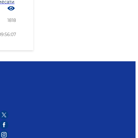
иёсати
1818
9:56:07