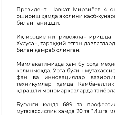
Президент Шавкат Мирзиёев 4 о
ошириш ҳамда аҳолини касб-ҳунарг
билан танишди.
Иқтисодиётни ривожлантиришда 
Хусусан, тараққий этган давлатлар
билан қамраб олинган.
Мамлакатимизда ҳам бу соҳа меҳн
келинмоқда. Ўрта бўғин мутахассис
фан ва инновациялар вазирлиг
техникумлар ҳамда Камбағалли
қарашли мономарказларда тайёрл
Бугунги кунда 689 та професси
мутахассислик ҳамда 20 та “Ишга м