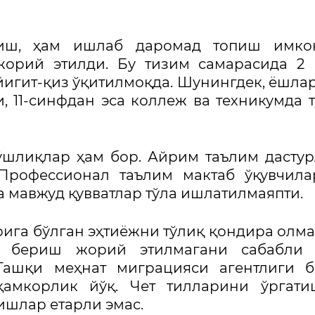
қиш, ҳам ишлаб даромад топиш имко
жорий этилди. Бу тизим самарасида 2
игит-қиз ўқитилмоқда. Шунингдек, ёшлар
, 11-синфдан эса коллеж ва техникумда 
ўшлиқлар ҳам бор. Айрим таълим дасту
 Профессионал таълим мактаб ўқувчил
а мавжуд қувватлар тўла ишлатилмаяпти.
ига бўлган эҳтиёжни тўлиқ қондира олма
и бериш жорий этилмагани сабабли 
Ташқи меҳнат миграцияси агентлиги б
ҳамкорлик йўқ. Чет тилларини ўргати
ишлар етарли эмас.