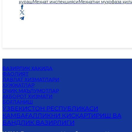
кураш
Меҳнат инспекцияси
Меҳнатни муҳофаза қи
ВАЗИРЛИК ҲАҚИДА
ФАОЛИЯТ
ДАВЛАТ ХИЗМАТЛАРИ
ҲУЖЖАТЛАР
ОЧИҚ МАЪЛУМОТЛАР
АХБОРОТ ХИЗМАТИ
БОҒЛАНИШ
ЎЗБЕКИСТОН РЕСПУБЛИКАСИ
КАМБАҒАЛЛИКНИ ҚИСҚАРТИРИШ ВА
БАНДЛИК ВАЗИРЛИГИ