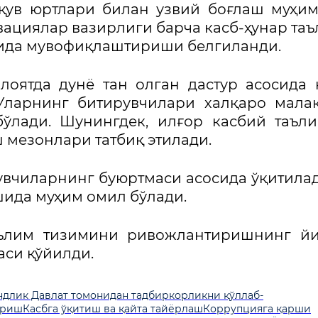
ўқув юртлари билан узвий боғлаш муҳи
вациялар вазирлиги барча касб-ҳунар та
тида мувофиқлаштириши белгиланди.
лоятда дунё тан олган дастур асосида 
 Уларнинг битирувчилари халқаро мала
бўлади. Шунингдек, илғор касбий таъл
 мезонлари татбиқ этилади.
вчиларнинг буюртмаси асосида ўқитилад
ида муҳим омил бўлади.
аълим тизимини ривожлантиришнинг йи
си қўйилди.
ндлик
Давлат томонидан тадбиркорликни қўллаб-
ириш
Касбга ўқитиш ва қайта тайёрлаш
Коррупцияга қарши