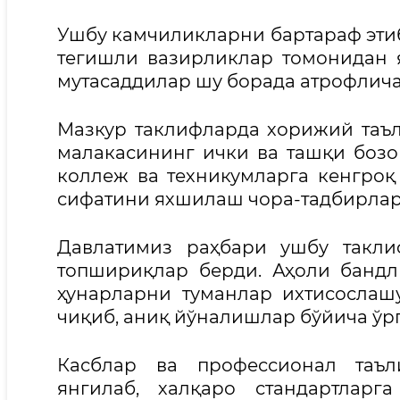
Ушбу камчиликларни бартараф эти
тегишли вазирликлар томонидан 
мутасаддилар шу борада атрофлича
Мазкур таклифларда хорижий таъ
малакасининг ички ва ташқи боз
коллеж ва техникумларга кенгроқ
сифатини яхшилаш чора-тадбирлари
Давлатимиз раҳбари ушбу такл
топшириқлар берди. Аҳоли бандл
ҳунарларни туманлар ихтисослаш
чиқиб, аниқ йўналишлар бўйича ўр
Касблар ва профессионал таъл
янгилаб, халқаро стандартларг