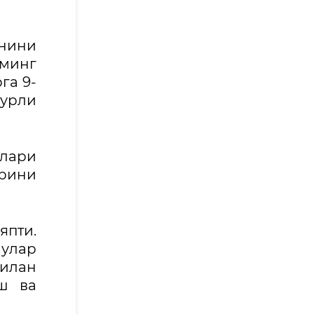
нини
 минг
га 9-
турли
рлари
арини
япти.
улар
илан
ш ва