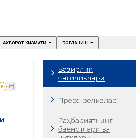
АХБОРОТ ХИЗМАТИ
БОҒЛАНИШ
Вазирлик
янгиликлари
16
+
Пресс-релизлар
ди
Раҳбариятнинг
баёнотлари ва
нутқлари