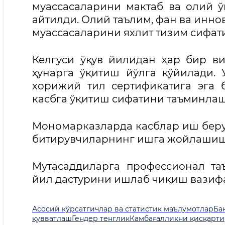
муассасаларини мактаб ва олий 
айтилди. Олий таълим, фан ва инно
муассасаларини яхлит тизим сифа
Келгуси ўқув йилидан ҳар бир ви
ҳунарга ўқитиш йўлга қўйилади.
хорижий тил сертификатига эга 
касбга ўқитиш сифатини таъминлаш
Мономарказларда касблар иш беру
битирувчиларнинг ишга жойлашиш
Мутасаддиларга профессионал т
йил дастурини ишлаб чиқиш вазифа
Асосий кўрсатгичлар ва статистик маълумотлар
Ба
қувватлаш
Гендер тенглик
Камбағалликни қисқарт