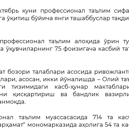
ктябрь куни профессионал таълим сиф
а ўқитиш бўйича янги ташаббуслар тақд
профессионал таълим алоҳида ўрин ту
да ўқувчиларнинг 75 фоизигача касбий т
ат бозори талаблари асосида ривожлан
лари, асосан, икки йўналишда – Олий та
и тизимидаги касб-ҳунар мактаблар
кни қисқартириш ва бандлик вазирли
анмоқда.
онал таълим муассасасида 714 та кас
арҳамат” мономарказида аҳолига 54 та ка