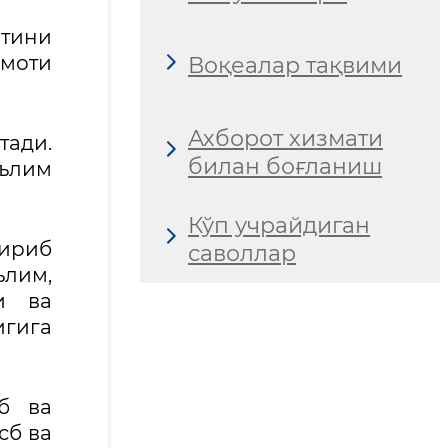
атини
имоти
Воқеалар тақвими
Ахборот хизмати
тади.
билан боғланиш
аълим
Кўп учрайдиган
тириб
саволлар
ълим,
и ва
гига
б ва
сб ва