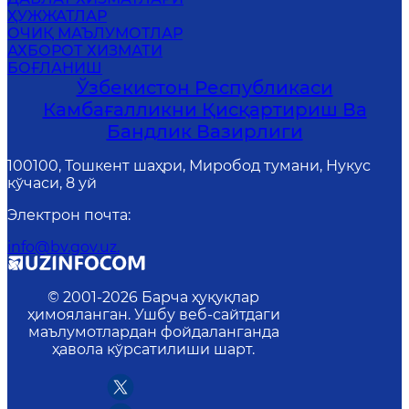
ҲУЖЖАТЛАР
ОЧИҚ МАЪЛУМОТЛАР
АХБОРОТ ХИЗМАТИ
БОҒЛАНИШ
Ўзбекистон Республикаси
Камбағалликни Қисқартириш Ва
Бандлик Вазирлиги
100100, Тошкент шаҳри, Миробод тумани, Нукус
кўчаси, 8 уй
Электрон почта
:
info@bv.gov.uz.
© 2001-
2026
Барча ҳуқуқлар
ҳимояланган. Ушбу веб-сайтдаги
маълумотлардан фойдаланганда
ҳавола кўрсатилиши шарт.