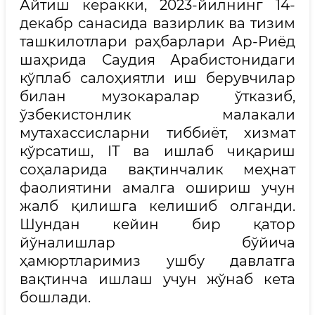
Айтиш керакки, 2023-йилнинг 14-
декабр санасида вазирлик ва тизим
ташкилотлари раҳбарлари Ар-Риёд
шаҳрида Саудия Арабистонидаги
кўплаб салоҳиятли иш берувчилар
билан музокаралар ўтказиб,
ўзбекистонлик малакали
мутахассисларни тиббиёт, хизмат
кўрсатиш, IT ва ишлаб чиқариш
соҳаларида вақтинчалик меҳнат
фаолиятини амалга ошириш учун
жалб қилишга келишиб олганди.
Шундан кейин бир қатор
йўналишлар бўйича
ҳамюртларимиз ушбу давлатга
вақтинча ишлаш учун жўнаб кета
бошлади.