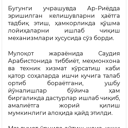
Бугунги учрашувда Ар-Риёдда
эришилган келишувларни ҳаётга
тадбиқ этиш, ҳамкорликда қўшма
лойиҳаларни ишлаб чиқиш
механизмлари хусусида сўз борди.
Мулоқот жараёнида Саудия
Арабистонида тиббиёт, меҳмонхона
ва техник хизмат кўрсатиш каби
қатор соҳаларда ишчи кучига талаб
ортиб бораётгани, ушбу
йўналишлар бўйича ҳам
биргаликда дастурлар ишлаб чиқиб,
амалиётга жорий қилиш
мумкинлиги алоҳида қайд этилди.