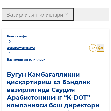
Вазирлик янгиликлари
Бош саҳифа
18
+
Ахборот хизмати
Вазирлик янгиликлари
Бугун Камбағалликни
қисқартириш ва бандлик
вазирлигида Саудия
Арабистонининг “K-DOT”
компанияси бош директори