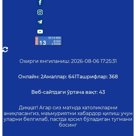
Охирги янгиланиш
:
2026-08-06 17:25:31
Онлайн:
2
Амаллар:
641
Ташрифлар:
368
Веб-сайтдаги ўртача вақт:
43
Диққат! Агар сиз матнда хатоликларни
аниқласангиз, маъмуриятни хабардор қилиш учун
уларни белгилаб, пастда ҳосил бўладиган тугмани
босинг