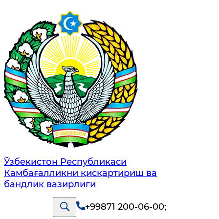
Ўзбекистон Республикаси
Камбағалликни қисқартириш ва
бандлик вазирлиги
+99871 200-06-00
;