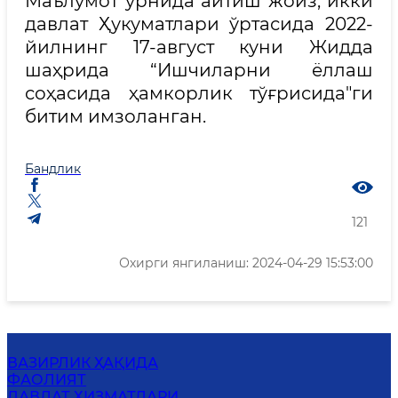
Маълумот ўрнида айтиш жоиз, икки
давлат Ҳукуматлари ўртасида 2022-
йилнинг 17-август куни Жидда
шаҳрида “Ишчиларни ёллаш
соҳасида ҳамкорлик тўғрисида"ги
битим имзоланган.
Бандлик
121
Охирги янгиланиш: 2024-04-29 15:53:00
ВАЗИРЛИК ҲАҚИДА
ФАОЛИЯТ
ДАВЛАТ ХИЗМАТЛАРИ