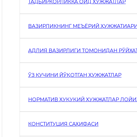
ТАДБИРКОРЛИККА ОИД ҲУЖЖАТЛАР
ВАЗИРЛИКНИНГ МЕЪЁРИЙ ҲУЖЖАТИАР
АДЛИЯ ВАЗИРЛИГИ ТОМОНИДАН РЎЙХА
ЎЗ КУЧИНИ ЙЎҚОТГАН ҲУЖЖАТЛАР
НОРМАТИВ ҲУҚУҚИЙ ҲУЖЖАТЛАР ЛОЙ
КОНСТИТУЦИЯ САҲИФАСИ