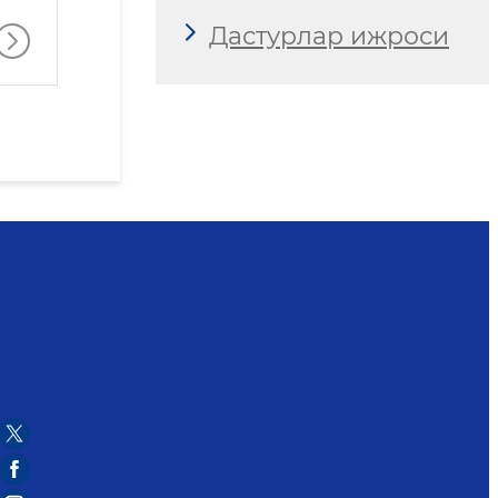
Дастурлар ижроси