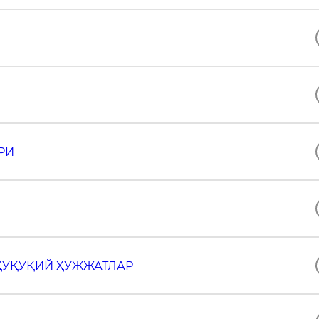
РИ
ҲУҚУҚИЙ ҲУЖЖАТЛАР