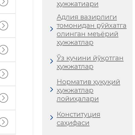
ҳужжатиари
Адлия вазирлиги
томонидан рўйхатга
олинган меъёрий
ҳужжатлар
Ўз кучини йўқотган
ҳужжатлар
Норматив ҳуқуқий
ҳужжатлар
лойиҳалари
Конституция
саҳифаси