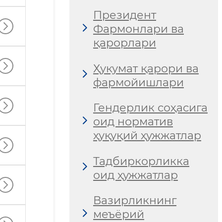
Президент
Фармонлари ва
қарорлари
Ҳукумат қарори ва
фармойишлари
Гендерлик соҳасига
оид норматив
ҳуқуқий ҳужжатлар
Тадбиркорликка
оид ҳужжатлар
Вазирликнинг
меъёрий