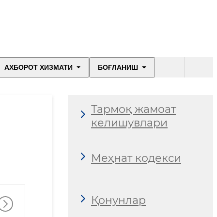
АХБОРОТ ХИЗМАТИ
БОҒЛАНИШ
Тармоқ жамоат
келишувлари
Меҳнат кодекси
Қонунлар