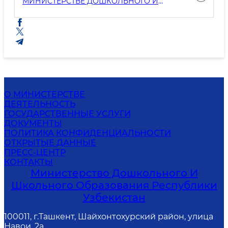
МИНИСТЕРСТВЕ ДОШКОЛЬНОГО И
ШКОЛЬНОГО ОБРАЗОВАНИЯ РЕСПУБЛИКИ
УЗБЕКИСТАН
О МИНИСТЕРСТВЕ
ДЕЯТЕЛЬНОСТЬ
ГОСУДАРСТВЕННЫЕ УСЛУГИ
ДОКУМЕНТЫ
ПОЛИТИКА КОНФИДЕНЦИАЛЬНОСТИ
ОТКРЫТЫЕ ДАННЫЕ
ПРЕСС-ЦЕНТР
КОНТАКТЫ
Министерство Дошкольного И
Школьного Образования Республики
Узбекистан
100011, г.Ташкент, Шайхонтохурский район, улица
Навои, 2а