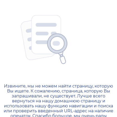
404 — Страница не найд
Извините, мы не можем найти страницу, которую
Вы ищете. К сожалению, страница, которую Вы
запрашивали, не существует. Лучше всего
вернуться на нашу домашнюю страницу и
использовать нашу функцию навигации и поиска
или проверить введенный URL-адрес на наличие
опечаток. Спасибо большое, мы очень рады