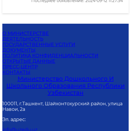
Последнее обновление: 2024-09-12 11:27:34
О МИНИСТЕРСТВЕ
ДЕЯТЕЛЬНОСТЬ
ГОСУДАРСТВЕННЫЕ УСЛУГИ
ДОКУМЕНТЫ
ПОЛИТИКА КОНФИДЕНЦИАЛЬНОСТИ
ОТКРЫТЫЕ ДАННЫЕ
ПРЕСС-ЦЕНТР
КОНТАКТЫ
Министерство Дошкольного И
Школьного Образования Республики
Узбекистан
100011, г.Ташкент, Шайхонтохурский район, улица
Навои, 2а
Эл. адрес
:
info@uzedu.uz