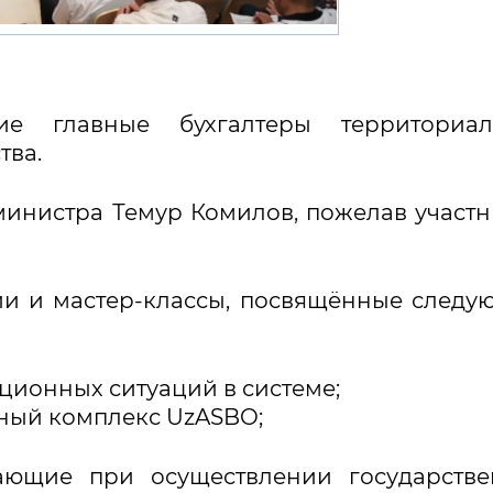
е главные бухгалтеры территориал
тва.
министра Темур Комилов, пожелав участ
ии и мастер-классы, посвящённые след
ионных ситуаций в системе;
ный комплекс UzASBO;
ющие при осуществлении государстве