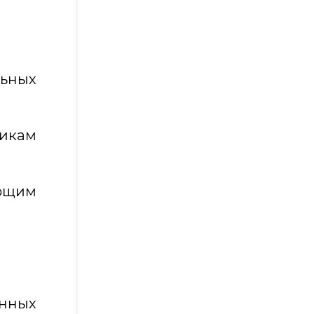
ьных
никам
ующим
нных