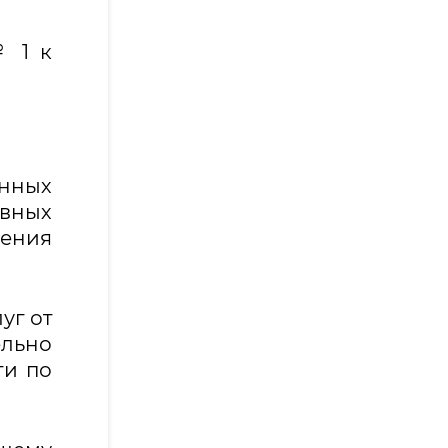
№ 1 к
енных
ивных
чения
уг от
ельно
ги по