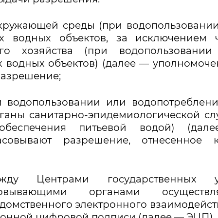
окружающей среды (при водопользовани
ых водных объектов, за исключением 
го хозяйства (при водопользовании
х водных объектов) (далее — уполномоч
разрешение;
ри водопользовании или водопотреблен
органы санитарно-эпидемиологической с
беспечения питьевой водой) (дал
асовывают разрешение, отнесенное 
у Центрами государственных ус
вывающими органами осуществля
домственного электронного взаимодейст
онной цифровой подписи (далее — ЭЦП).