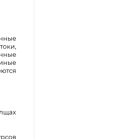
енные
токи,
енные
 иные
еются
олщах
рсов