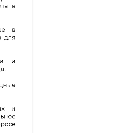
та в
ее в
а для
ми и
д;
одные
их и
ьное
бросе