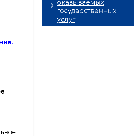
оказываемых
государственных
услуг
ние.
ое
льное