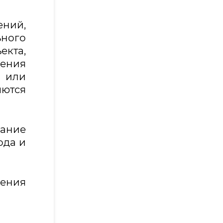
ений,
ного
кта,
ения
 или
ются
ание
ода и
ения