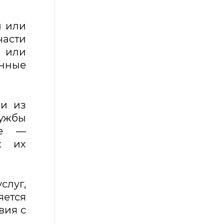
и или
части
 или
енные
ии из
лужбы
ее —
к их
луг,
ется
вия с