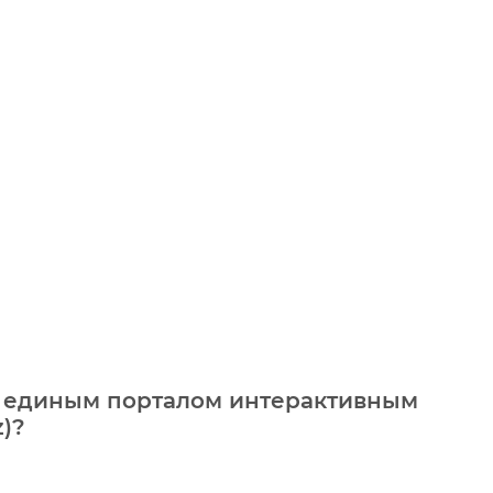
ы единым порталом интерактивным
z)?