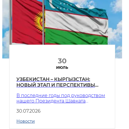
30
ИЮЛЬ
УЗБЕКИСТАН – КЫРГЫЗСТАН:
НОВЫЙ ЭТАП И ПЕРСПЕКТИВЫ
СОТРУДНИЧЕСТВА В ВОДНОЙ
В последние годы под руководством
СФЕРЕ
нашего Президента Шавката
Мирзиёева добрососедство,
30.07.2026
взаимное уважение и практическое
сотрудничество стали
Новости
приоритетными принципами
внешней политики Узбекистана.