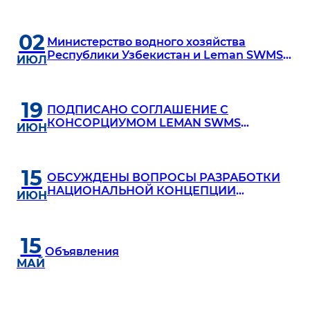
02
Министерство водного хозяйства
Республики Узбекистан и Leman SWMS
ИЮЛ
Investment подписали Соглашение о
модернизации 19 крупных насосных
станций
19
ПОДПИСАНО СОГЛАШЕНИЕ С
КОНСОРЦИУМОМ LEMAN SWMS
ИЮН
INVESTMENT (ГЕРМАНИЯ) ПО
МОДЕРНИЗАЦИИ 19 НАСОСНЫХ СТАНЦИЙ
15
ОБСУЖДЕНЫ ВОПРОСЫ РАЗРАБОТКИ
НАЦИОНАЛЬНОЙ КОНЦЕПЦИИ
ИЮН
РАЦИОНАЛЬНОГО ИСПОЛЬЗОВАНИЯ
ВОДНЫХ РЕСУРСОВ И ОХРАНЫ
ОКРУЖАЮЩЕЙ СРЕДЫ НА 2027–2050
15
ГОДЫ
Объявления
МАЙ