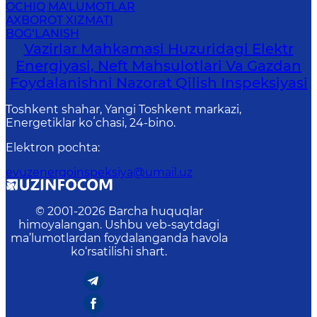
OCHIQ MA'LUMOTLAR
AXBOROT XIZMATI
BOG‘LANISH
Vazirlar Mahkamasi Huzuridagi Elektr
Energiyasi, Neft Mahsulotlari Va Gazdan
Foydalanishni Nazorat Qilish Inspeksiyasi
Toshkent shahar, Yangi Toshkent markazi,
Energetiklar koʻchasi, 24-bino.
Elektron pochta
:
evuzenergoinspeksiya@umail.uz
© 2001-
2026
Barcha huquqlar
himoyalangan. Ushbu veb-saytdagi
ma’lumotlardan foydalanganda havola
ko‘rsatilishi shart.