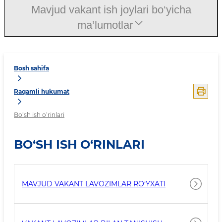
Mavjud vakant ish joylari bo‘yicha
ma’lumotlar
Bosh sahifa
Raqamli hukumat
Bo‘sh ish o‘rinlari
BO‘SH ISH O‘RINLARI
MAVJUD VAKANT LAVOZIMLAR RO‘YXATI