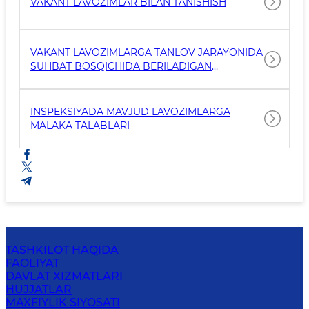
VAKANT LAVOZIMLAR BILAN TANISHISH
VAKANT LAVOZIMLARGA TANLOV JARAYONIDA
SUHBAT BOSQICHIDA BERILADIGAN
SAVOLLAR
INSPEKSIYADA MAVJUD LAVOZIMLARGA
MALAKA TALABLARI
TASHKILOT HAQIDA
FAOLIYAT
DAVLAT XIZMATLARI
HUJJATLAR
MAXFIYLIK SIYOSATI