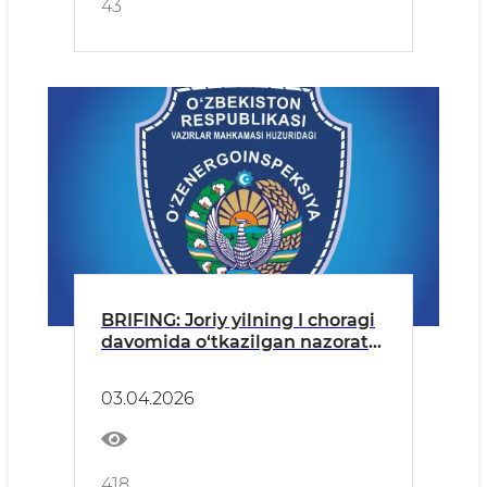
43
BRIFING: Joriy yilning I choragi
davomida o‘tkazilgan nazorat
tadbirlarida 885 ta energiya
resurslaridan noqonuniy
03.04.2026
foydalanish va qoidabuzarlik
holati aniqlandi.
418