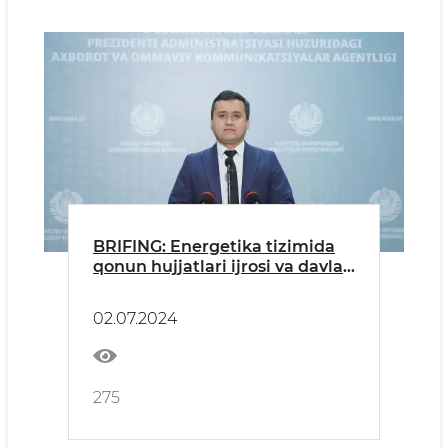
BRIFING: Energetika tizimida
qonun hujjatlari ijrosi va davlat
nazoratini amalga oshirish
02.07.2024
275