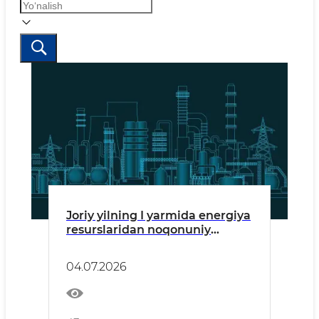
Joriy yilning I yarmida energiya
resurslaridan noqonuniy
foydalanish bo‘yicha 1 837 ta
holat aniqlandi
04.07.2026