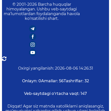
© 2001-
2026
Barcha huquqlar
himoyalangan. Ushbu veb-saytdagi
ma’lumotlardan foydalanganda havola
ko‘rsatilishi shart.
Oxirgi yangilanish
:
2026-08-06 14:26:31
Onlayn:
0
Amallar:
56
Tashriflar:
32
Veb-saytdagi o‘rtacha vaqt:
147
Diqqat! Agar siz matnda xatoliklarni aniqlasangiz,
ma’muriyatni xabardor qilish uchun ularni belgilab,