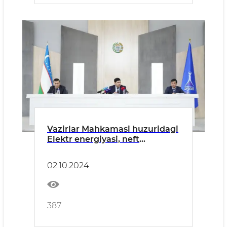
Vazirlar Mahkamasi huzuridagi
Elektr energiyasi, neft
mahsulotlari va gazdan
foydalanishni nazorat qilish
02.10.2024
inspeksiyasi rahbariyati
ishtirokidagi Matbuot
anjumani
387