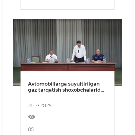
Avtomobillarga suyultirilgan
gaz tarqatish shoxobchalarida
yong‘in va sanoat xavfsizligi
qoidalariga rioya etilishi
21.07.2025
bo‘yicha yig‘ilish bo‘lib o‘tdi
85