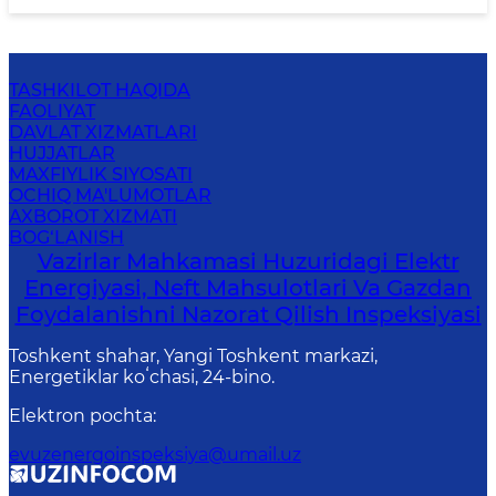
TASHKILOT HAQIDA
FAOLIYAT
DAVLAT XIZMATLARI
HUJJATLAR
MAXFIYLIK SIYOSATI
OCHIQ MA'LUMOTLAR
AXBOROT XIZMATI
BOG‘LANISH
Vazirlar Mahkamasi Huzuridagi Elektr
Energiyasi, Neft Mahsulotlari Va Gazdan
Foydalanishni Nazorat Qilish Inspeksiyasi
Toshkent shahar, Yangi Toshkent markazi,
Energetiklar koʻchasi, 24-bino.
Elektron pochta
:
evuzenergoinspeksiya@umail.uz