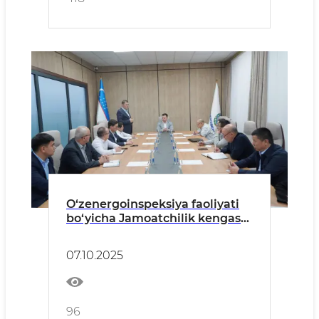
O‘zenergoinspeksiya faoliyati
bo‘yicha Jamoatchilik kengashi
yig‘ilishi bo‘lib o‘tdi
07.10.2025
96