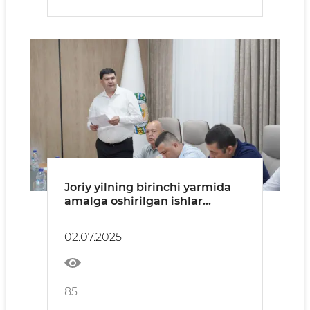
Joriy yilning birinchi yarmida
amalga oshirilgan ishlar
sarhisobi yuzasidan tanqidiy
yig‘ilish o‘tkazildi
02.07.2025
85