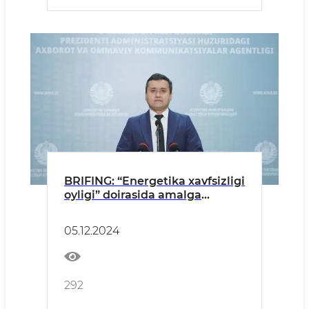
BRIFING: “Energetika xavfsizligi
oyligi” doirasida amalga
oshirilgan ishlar
05.12.2024
292