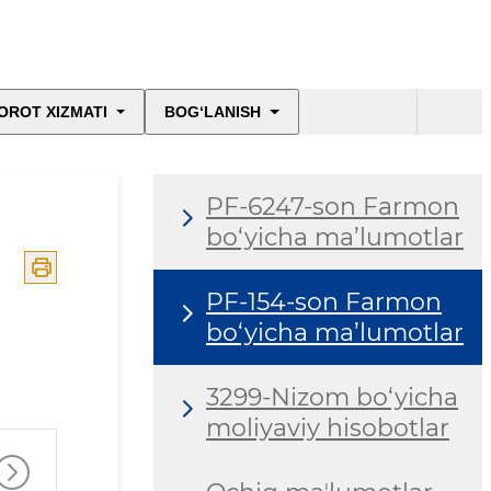
OROT XIZMATI
BOG‘LANISH
PF-6247-son Farmon
bo‘yicha ma’lumotlar
PF-154-son Farmon
bo‘yicha ma’lumotlar
3299-Nizom bo‘yicha
moliyaviy hisobotlar