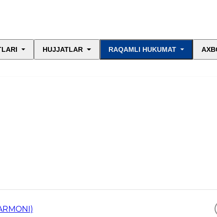
TLARI
HUJJATLAR
RAQAMLI HUKUMAT
AXB
 BO‘YICHA MA’LUMOTLAR (PF-154 FARMONI)