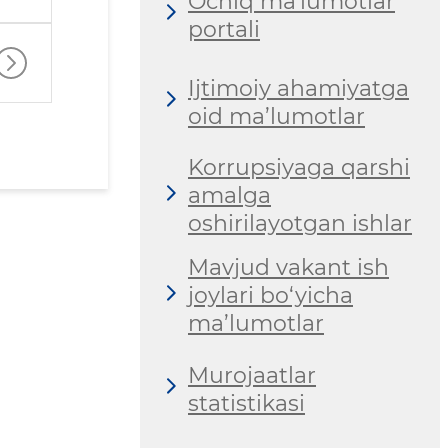
Ochiq maʼlumotlar
portali
Ijtimoiy ahamiyatga
oid ma’lumotlar
Korrupsiyaga qarshi
amalga
oshirilayotgan ishlar
Mavjud vakant ish
joylari bo‘yicha
ma’lumotlar
Murojaatlar
statistikasi