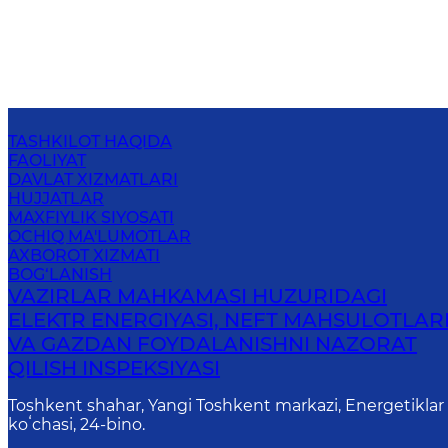
TASHKILOT HAQIDA
FAOLIYAT
DAVLAT XIZMATLARI
HUJJATLAR
MAXFIYLIK SIYOSATI
OCHIQ MA'LUMOTLAR
AXBOROT XIZMATI
BOG‘LANISH
VAZIRLAR MAHKAMASI HUZURIDAGI
ELEKTR ENERGIYASI, NEFT MAHSULOTLAR
VA GAZDAN FOYDALANISHNI NAZORAT
QILISH INSPEKSIYASI
Toshkent shahar, Yangi Toshkent markazi, Energetiklar
koʻchasi, 24-bino.