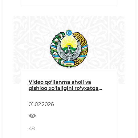
Video qo‘llanma aholi va
qishloq xo‘jaligini ro‘yxatga
olish savolnomasini to‘ldirish
bo‘yicha
01.02.2026
48