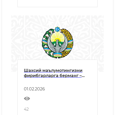
Шахсий маълумотингизни
фирибгарларга берманг –
онлайн рўйхатдан ўтинг!
01.02.2026
42