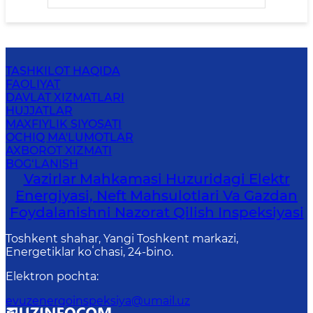
TASHKILOT HAQIDA
FAOLIYAT
DAVLAT XIZMATLARI
HUJJATLAR
MAXFIYLIK SIYOSATI
OCHIQ MA'LUMOTLAR
AXBOROT XIZMATI
BOG‘LANISH
Vazirlar Mahkamasi Huzuridagi Elektr
Energiyasi, Neft Mahsulotlari Va Gazdan
Foydalanishni Nazorat Qilish Inspeksiyasi
Toshkent shahar, Yangi Toshkent markazi,
Energetiklar koʻchasi, 24-bino.
Elektron pochta
:
evuzenergoinspeksiya@umail.uz