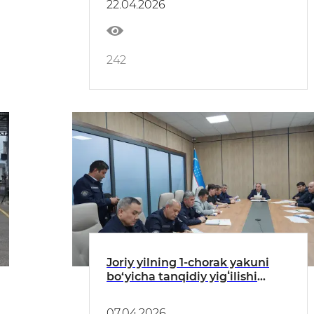
22.04.2026
tadbirlar muhokama qilindi
242
Joriy yilning 1-chorak yakuni
bo‘yicha tanqidiy yigʻilishi
boʻlib o‘tdi
07.04.2026