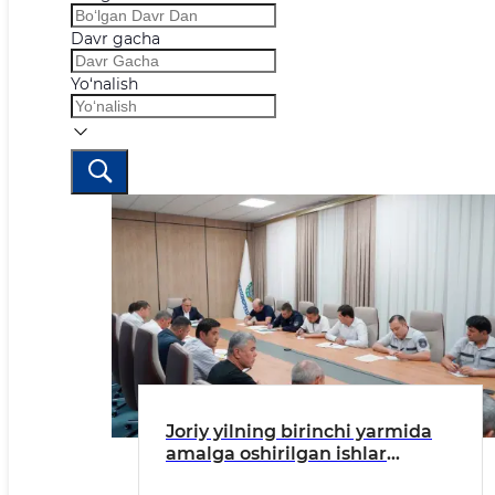
Davr gacha
Yo‘nalish
Joriy yilning birinchi yarmida
amalga oshirilgan ishlar
sarhisobi yuzasidan tanqidiy