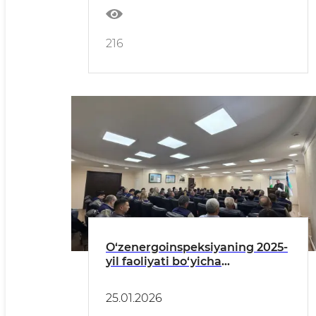
216
O‘zenergoinspeksiyaning 2025-
yil faoliyati bo‘yicha
Jamoatchilik kengashi yig‘ilishi
bo‘lib o‘tdi
25.01.2026