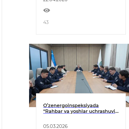
43
Oʻzenergoinspeksiyada
“Rahbar va yoshlar uchrashuvi”
o‘tkazildi
05.03.2026