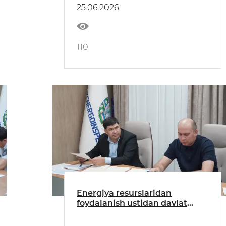
foydalanishni nazorat qilish
25.06.2026
inspeksiyasi boshlig‘ining
MUROJAATI
110
Energiya resurslaridan
foydalanish ustidan davlat
nazoratini samarali tashkil
bo‘yicha ko‘rilgan chora-