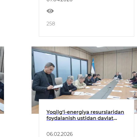
258
Yoqilg‘i-energiya resurslaridan
foydalanish ustidan davlat
nazoratini samarali tashkil
etish bo‘yicha ko‘rilgan chora-
06.02.2026
tadbirlar muhokama qilindi