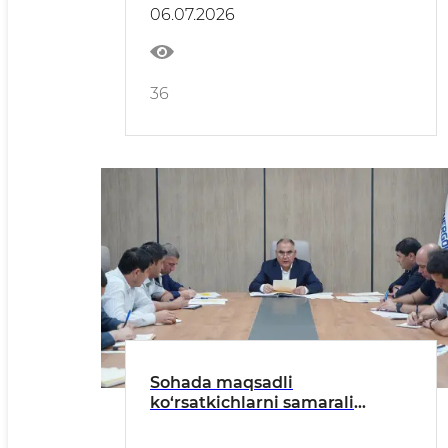
yig‘ilish o‘tkazildi
06.07.2026
36
Sohada maqsadli
ko‘rsatkichlarni samarali
tashkil etish chora-tadbirlari
muhokama qilindi