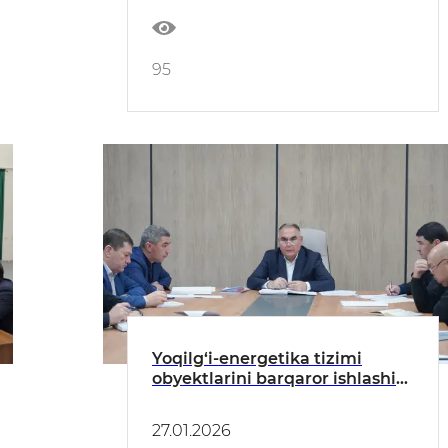
95
Yoqilg‘i-energetika tizimi
obyektlarini barqaror ishlashini
ta’minlash va ularni bartaraf
etish bo‘yicha ko‘rilgan chora-
27.01.2026
tadbirlar muhokama qilindi