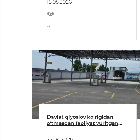
15.05.2026
92
Davlat qiyoslov ko‘rigidan
o‘tmasdan faoliyat yuritgan
shoxobchaga nisbatan chora
ko’rildi
22.04.2026