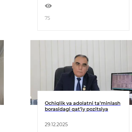
75
Ochiqlik va adolatni ta’minlash
borasidagi qat’iy pozitsiya
29.12.2025