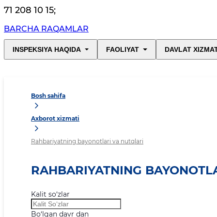
71 208 10 15
;
BARCHA RAQAMLAR
INSPEKSIYA HAQIDA
FAOLIYAT
DAVLAT XIZMA
Bosh sahifa
Axborot xizmati
Rahbariyatning bayonotlari va nutqlari
RAHBARIYATNING BAYONOTLA
Kalit so‘zlar
Bo‘lgan davr dan