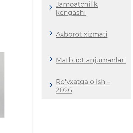
Jamoatchilik
kengashi
Axborot xizmati
Matbuot anjumanlari
Ro‘yxatga olish –
2026