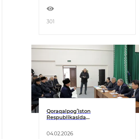
301
Qoraqalpogʻiston
Respublikasida
Oʻzenergoinspeksiya boshlig‘i
D. Isaqulov ishtirokida sayyor
04.02.2026
qabul oʻtkazildi