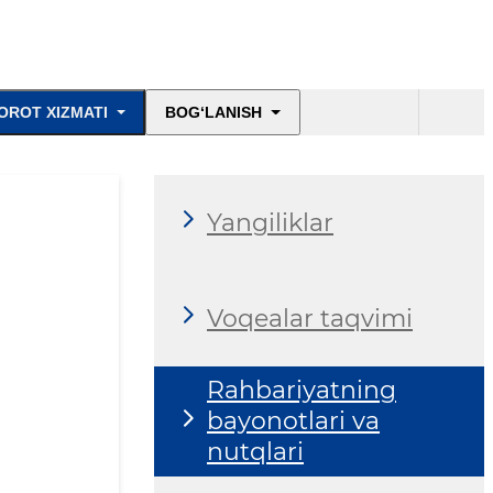
OROT XIZMATI
BOG‘LANISH
Yangiliklar
Voqealar taqvimi
Rahbariyatning
bayonotlari va
nutqlari