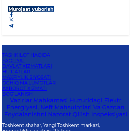
Murojaat yuborish
TASHKILOT HAQIDA
FAOLIYAT
DAVLAT XIZMATLARI
HUJJATLAR
MAXFIYLIK SIYOSATI
OCHIQ MA'LUMOTLAR
AXBOROT XIZMATI
BOG‘LANISH
Vazirlar Mahkamasi Huzuridagi Elektr
Energiyasi, Neft Mahsulotlari Va Gazdan
Foydalanishni Nazorat Qilish Inspeksiyasi
Toshkent shahar, Yangi Toshkent markazi,
Energetiklar koʻchasi, 24-bino.