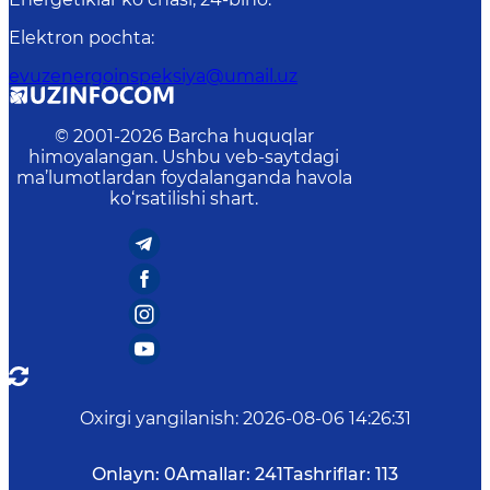
Elektron pochta
:
evuzenergoinspeksiya@umail.uz
© 2001-
2026
Barcha huquqlar
himoyalangan. Ushbu veb-saytdagi
ma’lumotlardan foydalanganda havola
ko‘rsatilishi shart.
Oxirgi yangilanish
:
2026-08-06 14:26:31
Onlayn:
0
Amallar:
241
Tashriflar:
113