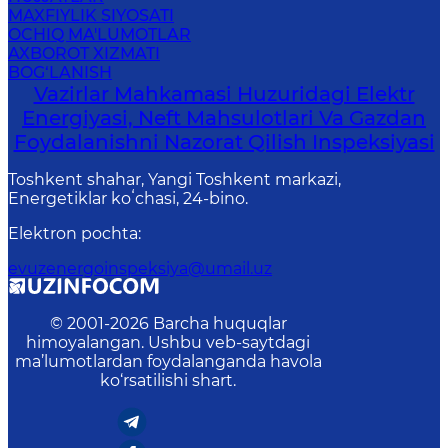
MAXFIYLIK SIYOSATI
OCHIQ MA'LUMOTLAR
AXBOROT XIZMATI
BOG‘LANISH
Vazirlar Mahkamasi Huzuridagi Elektr
Energiyasi, Neft Mahsulotlari Va Gazdan
Foydalanishni Nazorat Qilish Inspeksiyasi
Toshkent shahar, Yangi Toshkent markazi,
Energetiklar koʻchasi, 24-bino.
Elektron pochta
:
evuzenergoinspeksiya@umail.uz
© 2001-
2026
Barcha huquqlar
himoyalangan. Ushbu veb-saytdagi
ma’lumotlardan foydalanganda havola
ko‘rsatilishi shart.