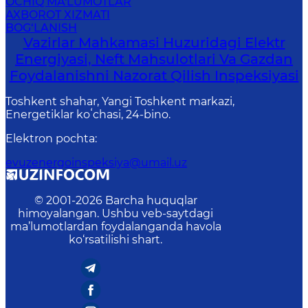
OCHIQ MA'LUMOTLAR
AXBOROT XIZMATI
BOG‘LANISH
Vazirlar Mahkamasi Huzuridagi Elektr
Energiyasi, Neft Mahsulotlari Va Gazdan
Foydalanishni Nazorat Qilish Inspeksiyasi
Toshkent shahar, Yangi Toshkent markazi,
Energetiklar koʻchasi, 24-bino.
Elektron pochta
:
evuzenergoinspeksiya@umail.uz
© 2001-
2026
Barcha huquqlar
himoyalangan. Ushbu veb-saytdagi
ma’lumotlardan foydalanganda havola
ko‘rsatilishi shart.