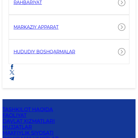
RAHBARIYAT
MARKAZIY APPARAT
HUDUDIY BOSHQARMALAR
TASHKILOT HAQIDA
FAOLIYAT
DAVLAT XIZMATLARI
HUJJATLAR
MAXFIYLIK SIYOSATI