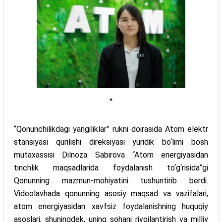
“Qonunchilikdagi yangiliklar” rukni doirasida Atom elektr
stansiyasi qurilishi direksiyasi yuridik bo‘limi bosh
mutaxassisi Dilnoza Sabirova “Atom energiyasidan
tinchlik maqsadlarida foydalanish to‘g‘risida”gi
Qonunning mazmun-mohiyatini tushuntirib berdi.
Videolavhada qonunning asosiy maqsad va vazifalari,
atom energiyasidan xavfsiz foydalanishning huquqiy
asoslari, shuningdek, uning sohani rivojlantirish va milliy