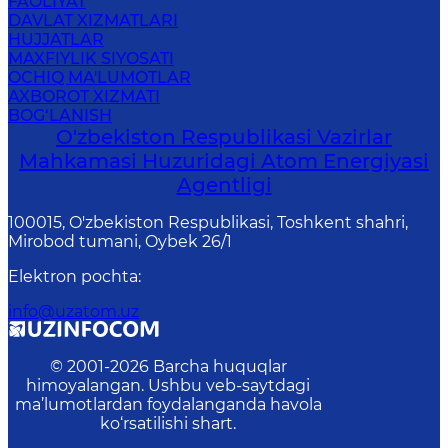
FAOLIYAT
DAVLAT XIZMATLARI
HUJJATLAR
MAXFIYLIK SIYOSATI
OCHIQ MA'LUMOTLAR
AXBOROT XIZMATI
BOG‘LANISH
O'zbekiston Respublikasi Vazirlar
Mahkamasi Huzuridagi Atom Energiyasi
Agentligi
100015, O'zbekiston Respublikasi, Toshkent shahri,
Mirobod tumani, Oybek 26/1
Elektron pochta
:
info@uzatom.uz
© 2001-
2026
Barcha huquqlar
himoyalangan. Ushbu veb-saytdagi
ma’lumotlardan foydalanganda havola
ko‘rsatilishi shart.