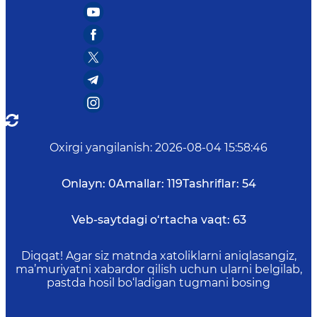
Oxirgi yangilanish
:
2026-08-04 15:58:46
Onlayn:
0
Amallar:
119
Tashriflar:
54
Veb-saytdagi o‘rtacha vaqt:
63
Diqqat! Agar siz matnda xatoliklarni aniqlasangiz,
ma’muriyatni xabardor qilish uchun ularni belgilab,
pastda hosil bo‘ladigan tugmani bosing