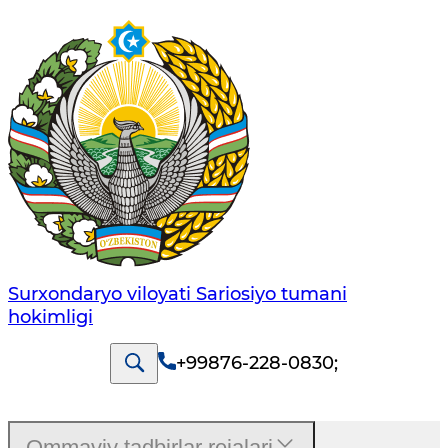
Surxondaryo viloyati Sariosiyo tumani
hokimligi
+99876-228-0830
;
Ommaviy tadbirlar rejalari