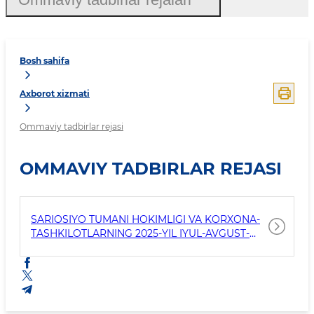
Bosh sahifa
Axborot xizmati
Ommaviy tadbirlar rejasi
OMMAVIY TADBIRLAR REJASI
SARIOSIYO TUMANI HOKIMLIGI VA KORXONA-
TASHKILOTLARNING 2025-YIL IYUL-AVGUST-
SENTABR OYLARIGA MO‘LJALLANGAN MEDIA-
TADBIRLAR REJASI