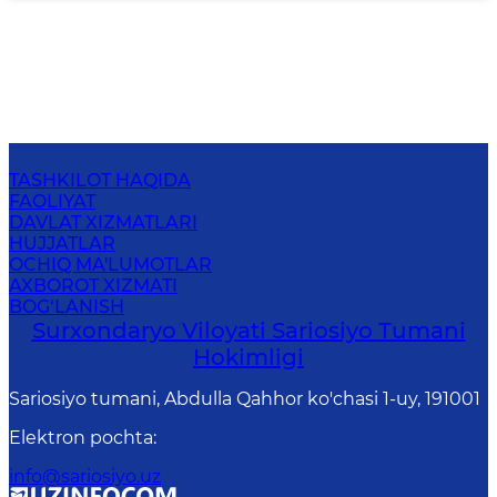
TASHKILOT HAQIDA
FAOLIYAT
DAVLAT XIZMATLARI
HUJJATLAR
OCHIQ MA'LUMOTLAR
AXBOROT XIZMATI
BOG‘LANISH
Surxondaryo Viloyati Sariosiyo Tumani
Hokimligi
Sariosiyo tumani, Abdulla Qahhor ko'chasi 1-uy, 191001
Elektron pochta
:
info@sariosiyo.uz