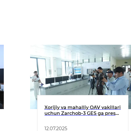
Xorijiy va mahalliy OAV vakillari
uchun Zarchob-3 GES ga press-
tur tashkil etildi
12.07.2025