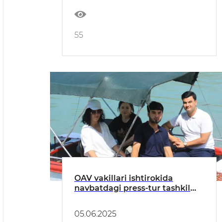
55
OAV vakillari ishtirokida
navbatdagi press-tur tashkil
etildi
05.06.2025