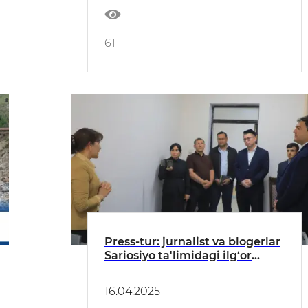
61
Press-tur: jurnalist va blogerlar
Sariosiyo ta'limidagi ilg‘or
o‘zgarishlar bilan tanishishdi
16.04.2025