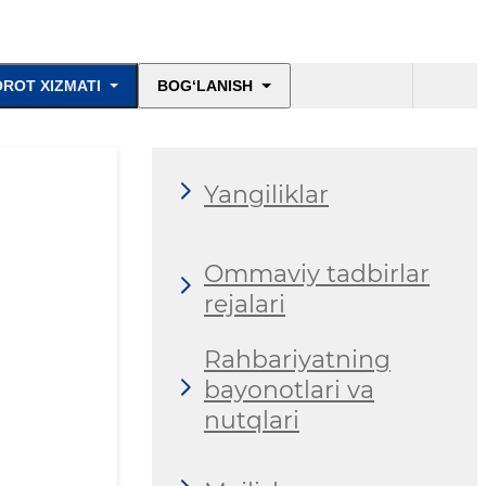
ROT XIZMATI
BOG‘LANISH
Yangiliklar
Ommaviy tadbirlar
rejalari
Rahbariyatning
bayonotlari va
nutqlari