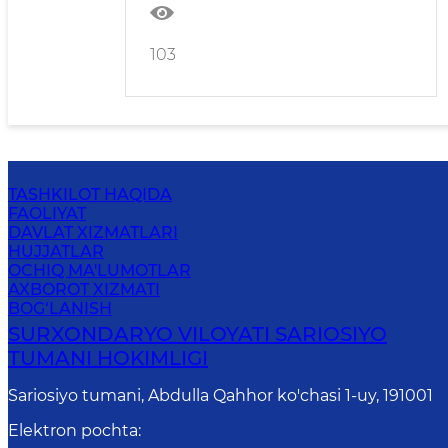
103
TASHKILOT HAQIDA
FAOLIYAT
DAVLAT XIZMATLARI
HUJJATLAR
OCHIQ MA'LUMOTLAR
AXBOROT XIZMATI
BOG‘LANISH
SURXONDARYO VILOYATI SARIOSIYO
TUMANI HOKIMLIGI
Sariosiyo tumani, Abdulla Qahhor ko'chasi 1-uy, 191001
Elektron pochta
: