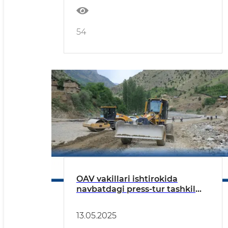
54
OAV vakillari ishtirokida
navbatdagi press-tur tashkil
etildi
13.05.2025