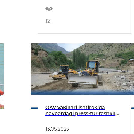
121
OAV vakillari ishtirokida
navbatdagi press-tur tashkil
etildi
13.05.2025