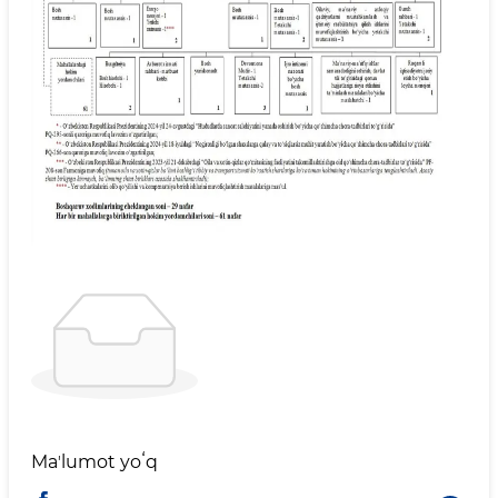
Maʼlumot yoʻq