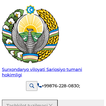
Surxondaryo viloyati Sariosiyo tumani
hokimligi
+99876-228-0830
;
Tashkilot tuzilmasi