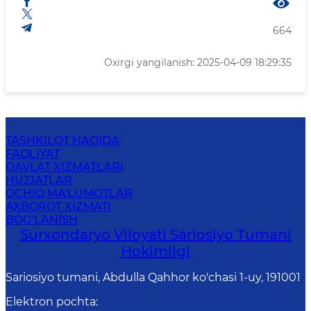
664
Oxirgi yangilanish: 2025-04-09 18:29:35
TASHKILOT HAQIDA
FAOLIYAT
DAVLAT XIZMATLARI
HUJJATLAR
OCHIQ MA'LUMOTLAR
AXBOROT XIZMATI
BOG‘LANISH
Surxondaryo Viloyati Sariosiyo Tumani
Hokimligi
Sariosiyo tumani, Abdulla Qahhor ko'chasi 1-uy, 191001
Elektron pochta
: