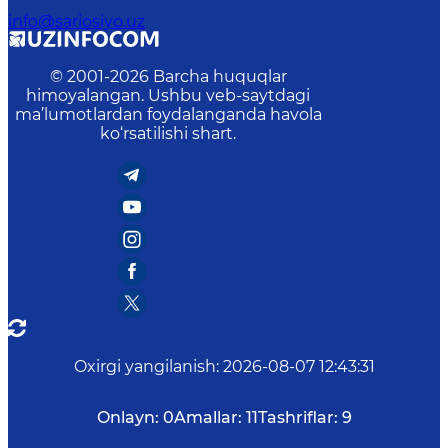
info@sariosiyo.uz
© 2001-
2026
Barcha huquqlar
himoyalangan. Ushbu veb-saytdagi
ma’lumotlardan foydalanganda havola
ko‘rsatilishi shart.
Oxirgi yangilanish
:
2026-08-07 12:43:31
Onlayn:
0
Amallar:
11
Tashriflar:
9