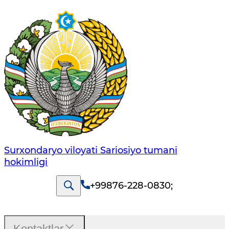
Surxondaryo viloyati Sariosiyo tumani
hokimligi
+99876-228-0830
;
Kontaktlar