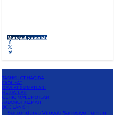
Murojaat yuborish
TASHKILOT HAQIDA
FAOLIYAT
DAVLAT XIZMATLARI
HUJJATLAR
OCHIQ MA'LUMOTLAR
AXBOROT XIZMATI
BOG‘LANISH
Surxondaryo Viloyati Sariosiyo Tumani