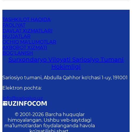
TASHKILOT HAQIDA
FAOLIYAT
DAVLAT XIZMATLARI
HUJJATLAR
OCHIQ MA'LUMOTLAR
AXBOROT XIZMATI
BOG‘LANISH
Surxondaryo Viloyati Sariosiyo Tumani
Hokimligi
Sariosiyo tumani, Abdulla Qahhor ko'chasi 1-uy, 191001
Elektron pochta
:
info@sariosiyo.uz
© 2001-
2026
Barcha huquqlar
himoyalangan. Ushbu veb-saytdagi
ma’lumotlardan foydalanganda havola
ko‘rsatilishi shart.