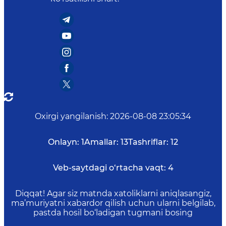
Oxirgi yangilanish
:
2026-08-08 23:05:34
Onlayn:
1
Amallar:
13
Tashriflar:
12
Veb-saytdagi o‘rtacha vaqt:
4
Diqqat! Agar siz matnda xatoliklarni aniqlasangiz,
ma’muriyatni xabardor qilish uchun ularni belgilab,
pastda hosil bo‘ladigan tugmani bosing