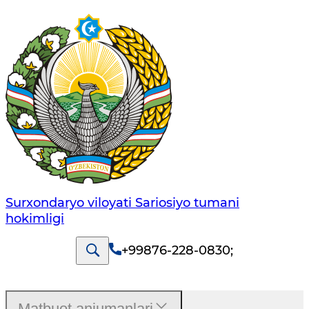
Surxondaryo viloyati Sariosiyo tumani
hokimligi
+99876-228-0830
;
Matbuot anjumanlari