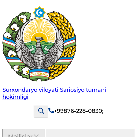
Surxondaryo viloyati Sariosiyo tumani
hokimligi
+99876-228-0830
;
Majlislar