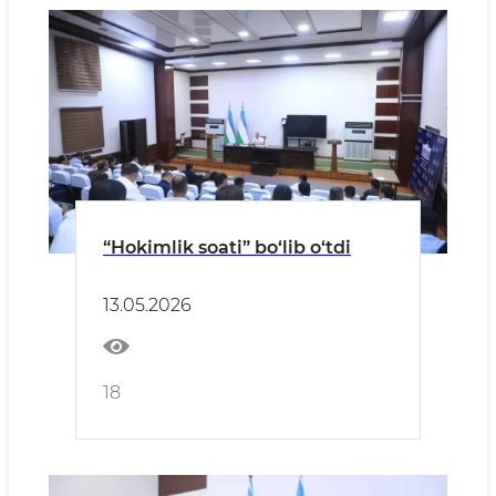
“Hokimlik soati” bo‘lib o‘tdi
13.05.2026
18