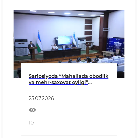
Sariosiyoda “Mahallada obodlik
va mehr-saxovat oyligi”
doirasidagi vazifalar ijrosi va
o‘rganish natijalari tanqidiy
25.07.2026
muhokama qilindi
10