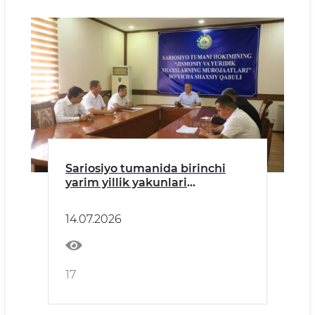
Sariosiyo tumanida birinchi
yarim yillik yakunlari
muhokama qilindi
14.07.2026
17