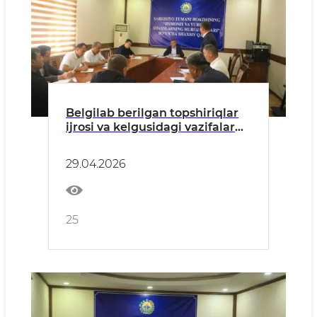
Belgilab berilgan topshiriqlar
ijrosi va kelgusidagi vazifalar
muhokama qilindi
29.04.2026
25