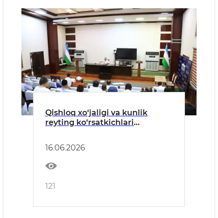
Qishloq xo‘jaligi va kunlik
reyting ko‘rsatkichlari
yuzasidan muhim vazifalar
belgilandi
16.06.2026
121