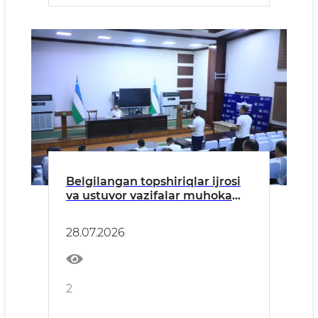
Belgilangan topshiriqlar ijrosi
va ustuvor vazifalar muhokama
qilindi
28.07.2026
2