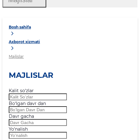
Bosh sahifa
Axborot xizmati
Majlislar
MAJLISLAR
Kalit so‘zlar
Bo‘lgan davr dan
Davr gacha
Yo‘nalish