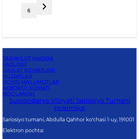
6
TASHKILOT HAQIDA
FAOLIYAT
DAVLAT XIZMATLARI
HUJJATLAR
OCHIQ MA'LUMOTLAR
AXBOROT XIZMATI
BOG‘LANISH
Surxondaryo Viloyati Sariosiyo Tumani
Hokimligi
Sariosiyo tumani, Abdulla Qahhor ko'chasi 1-uy, 191001
Elektron pochta
: