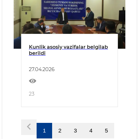
Kunlik asosiy vazifalar belgilab
berildi
27.04.2026
23
1
2
3
4
5