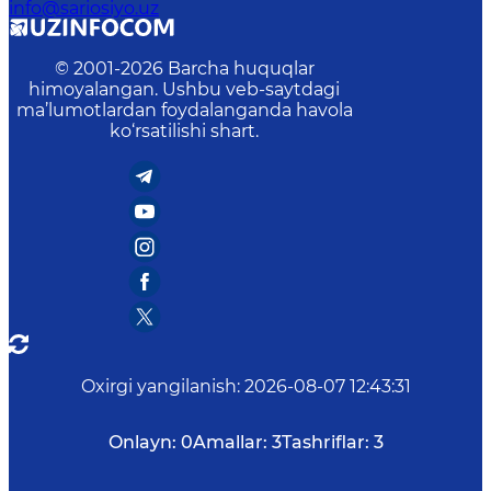
info@sariosiyo.uz
© 2001-
2026
Barcha huquqlar
himoyalangan. Ushbu veb-saytdagi
ma’lumotlardan foydalanganda havola
ko‘rsatilishi shart.
Oxirgi yangilanish
:
2026-08-07 12:43:31
Onlayn:
0
Amallar:
3
Tashriflar:
3