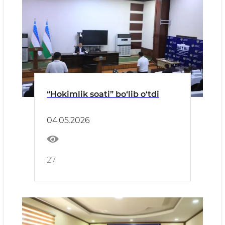
“Hokimlik soati” bo‘lib o‘tdi
04.05.2026
27