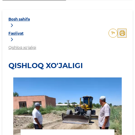
Bosh sahifa
7
+
Faoliyat
Qishloq xo'jaligi
QISHLOQ XO'JALIGI