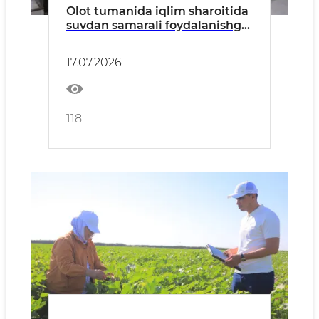
Olot tumanida iqlim sharoitida
suvdan samarali foydalanishga
bag‘ishlangan o‘quv-trening
o‘tkazildi.
17.07.2026
118