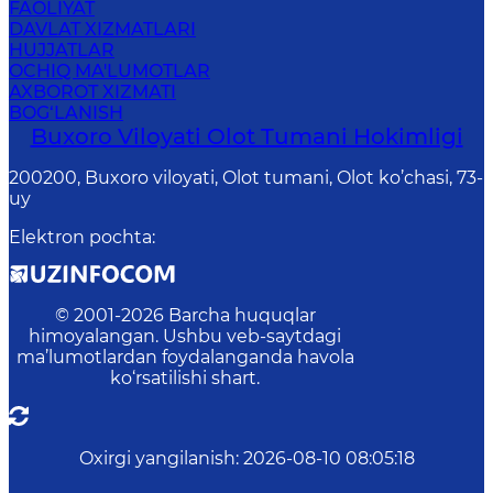
FAOLIYAT
DAVLAT XIZMATLARI
HUJJATLAR
OCHIQ MA'LUMOTLAR
AXBOROT XIZMATI
BOG‘LANISH
Buxoro Viloyati Olot Tumani Hokimligi
200200, Buxoro viloyati, Olot tumani, Olot ko’chasi, 73-
uy
Elektron pochta
:
© 2001-
2026
Barcha huquqlar
himoyalangan. Ushbu veb-saytdagi
ma’lumotlardan foydalanganda havola
ko‘rsatilishi shart.
Oxirgi yangilanish
:
2026-08-10 08:05:18