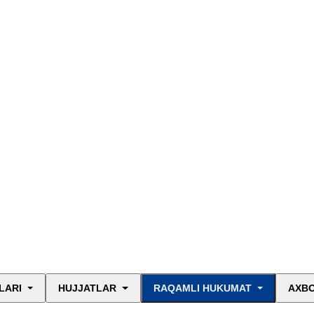
LARI
HUJJATLAR
RAQAMLI HUKUMAT
AXBO