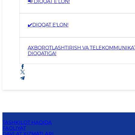
📢 DIQQAT E’LON!
✔️DIQQAT E'LON!
AXBOROTLASHTIRISH VA TELEKOMMUNIKAT
DIQQATIGA!
TASHKILOT HAQIDA
FAOLIYAT
DAVLAT XIZMATLARI