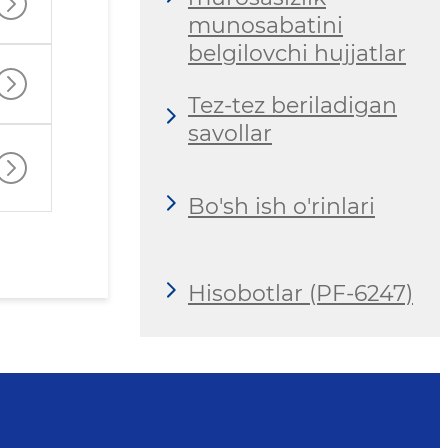
munosabatini
belgilovchi hujjatlar
Tez-tez beriladigan
savollar
Bo'sh ish o'rinlari
Hisobotlar (PF-6247)