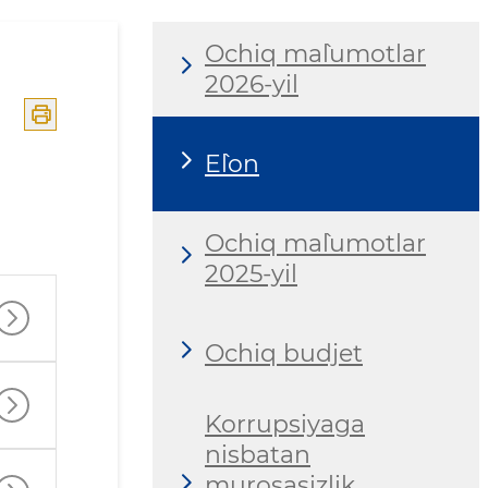
Ochiq ma`lumotlar
2026-yil
E`lon
Ochiq ma`lumotlar
2025-yil
Ochiq budjet
Korrupsiyaga
nisbatan
murosasizlik