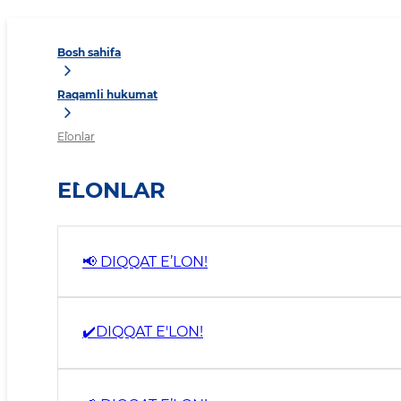
Bosh sahifa
Raqamli hukumat
E`lonlar
E`LONLAR
📢 DIQQAT E’LON!
✔️DIQQAT E'LON!