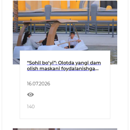
“Sohil bo‘yi”: Olotda yangi dam
olish maskani foydalanishga
tayyor
16.07.2026
140