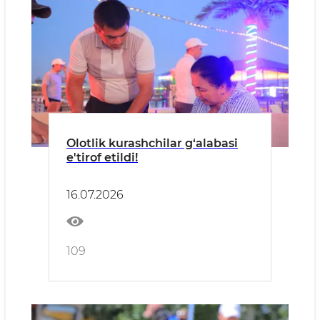
Olotlik kurashchilar g‘alabasi
e'tirof etildi!
16.07.2026
109