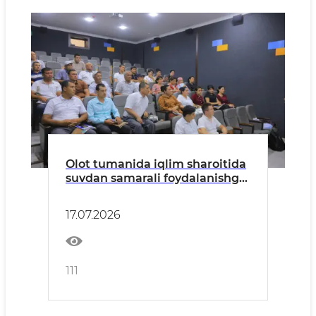
Olot tumanida iqlim sharoitida
suvdan samarali foydalanishga
bag‘ishlangan o‘quv-trening
o‘tkazildi.
17.07.2026
111