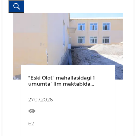
"Eski Olot" mahallasidagi 1-
umumta`lim maktabida
ta'mirlash ishlari qizg`in
pallada.
27.07.2026
62