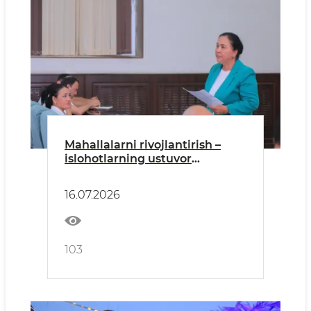
Mahallalarni rivojlantirish –
islohotlarning ustuvor
yo‘nalishi
16.07.2026
103