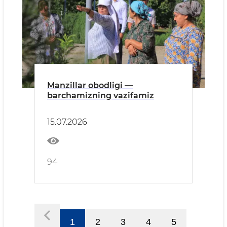
Manzillar obodligi —
barchamizning vazifamiz
15.07.2026
94
1
2
3
4
5