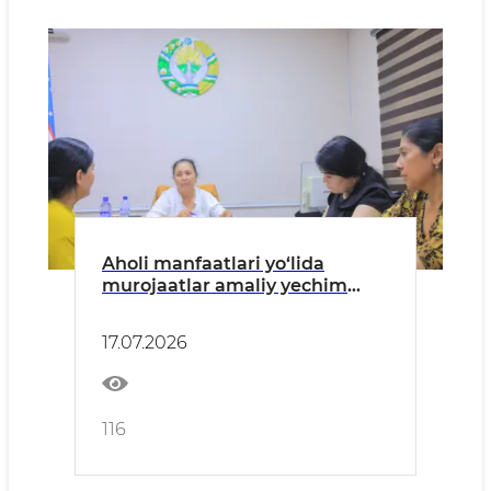
Aholi manfaatlari yo‘lida
murojaatlar amaliy yechim
izlandi.
17.07.2026
116