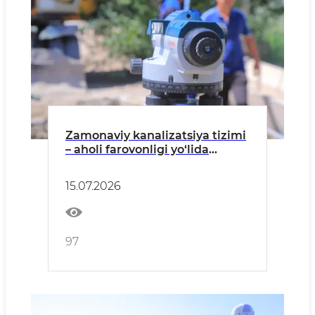
Zamonaviy kanalizatsiya tizimi
– aholi farovonligi yo‘lida
muhim qadam.
15.07.2026
97