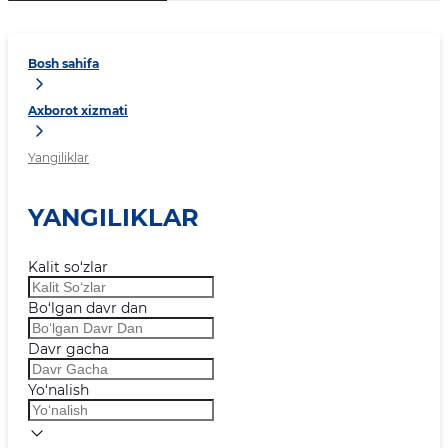
Bosh sahifa
Axborot xizmati
Yangiliklar
YANGILIKLAR
Kalit so‘zlar
Bo‘lgan davr dan
Davr gacha
Yo‘nalish