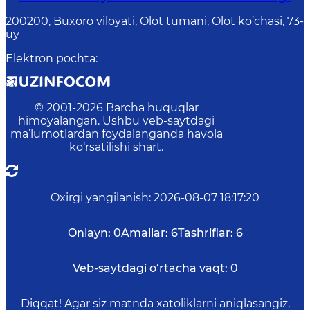
200200, Buxoro viloyati, Olot tumani, Olot ko’chasi, 73-
uy
Elektron pochta
:
© 2001-
2026
Barcha huquqlar
himoyalangan. Ushbu veb-saytdagi
ma’lumotlardan foydalanganda havola
ko‘rsatilishi shart.
Oxirgi yangilanish
:
2026-08-07 18:17:20
Onlayn:
0
Amallar:
6
Tashriflar:
6
Veb-saytdagi o‘rtacha vaqt:
0
Diqqat! Agar siz matnda xatoliklarni aniqlasangiz,