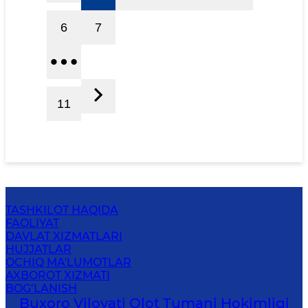
6
7
11
TASHKILOT HAQIDA
FAOLIYAT
DAVLAT XIZMATLARI
HUJJATLAR
OCHIQ MA'LUMOTLAR
AXBOROT XIZMATI
BOG‘LANISH
Buxoro Viloyati Olot Tumani Hokimligi