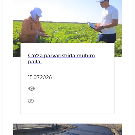
G‘o‘za parvarishida muhim
palla.
15.07.2026
89