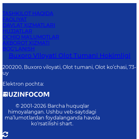
TASHKILOT HAQIDA
FAOLIYAT
DAVLAT XIZMATLARI
HUJJATLAR
OCHIQ MA'LUMOTLAR
AXBOROT XIZMATI
BOG‘LANISH
Buxoro Viloyati Olot Tumani Hokimligi
200200, Buxoro viloyati, Olot tumani, Olot ko’chasi, 73-
uy
Elektron pochta
:
© 2001-
2026
Barcha huquqlar
himoyalangan. Ushbu veb-saytdagi
ma’lumotlardan foydalanganda havola
ko‘rsatilishi shart.