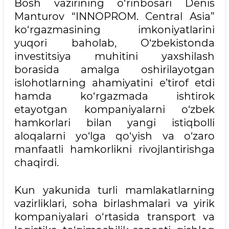
Bosh vazirining o‘rinbosari Denis
Manturov “INNOPROM. Central Asia”
ko‘rgazmasining imkoniyatlarini
yuqori baholab, O‘zbekistonda
investitsiya muhitini yaxshilash
borasida amalga oshirilayotgan
islohotlarning ahamiyatini e’tirof etdi
hamda ko‘rgazmada ishtirok
etayotgan kompaniyalarni o‘zbek
hamkorlari bilan yangi istiqbolli
aloqalarni yo‘lga qo‘yish va o‘zaro
manfaatli hamkorlikni rivojlantirishga
chaqirdi.
Kun yakunida turli mamlakatlarning
vazirliklari, soha birlashmalari va yirik
kompaniyalari o‘rtasida transport va