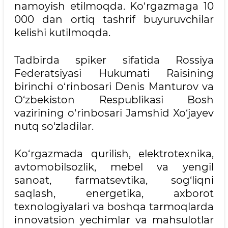
namoyish etilmoqda. Ko‘rgazmaga 10
000 dan ortiq tashrif buyuruvchilar
kelishi kutilmoqda.
Tadbirda spiker sifatida Rossiya
Federatsiyasi Hukumati Raisining
birinchi o‘rinbosari Denis Manturov va
O‘zbekiston Respublikasi Bosh
vazirining o‘rinbosari Jamshid Xo‘jayev
nutq so‘zladilar.
Ko‘rgazmada qurilish, elektrotexnika,
avtomobilsozlik, mebel va yengil
sanoat, farmatsevtika, sog‘liqni
saqlash, energetika, axborot
texnologiyalari va boshqa tarmoqlarda
innovatsion yechimlar va mahsulotlar