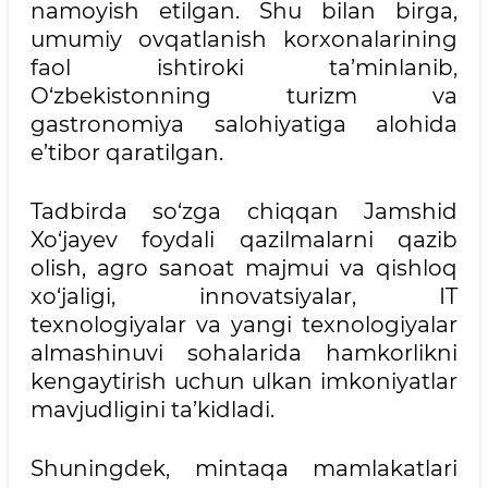
namoyish etilgan. Shu bilan birga,
umumiy ovqatlanish korxonalarining
faol ishtiroki ta’minlanib,
O‘zbekistonning turizm va
gastronomiya salohiyatiga alohida
e’tibor qaratilgan.
Tadbirda so‘zga chiqqan Jamshid
Xo‘jayev foydali qazilmalarni qazib
olish, agro sanoat majmui va qishloq
xo‘jaligi, innovatsiyalar, IT
texnologiyalar va yangi texnologiyalar
almashinuvi sohalarida hamkorlikni
kengaytirish uchun ulkan imkoniyatlar
mavjudligini ta’kidladi.
Shuningdek, mintaqa mamlakatlari