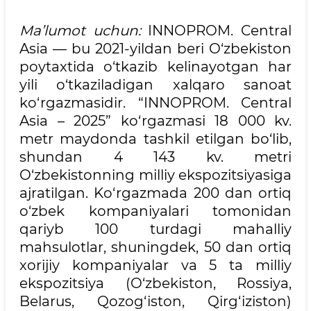
Ma’lumot uchun:
INNOPROM. Central
Asia — bu 2021-yildan beri O‘zbekiston
poytaxtida o‘tkazib kelinayotgan har
yili o‘tkaziladigan xalqaro sanoat
ko‘rgazmasidir. “INNOPROM. Central
Asia – 2025” ko‘rgazmasi 18 000 kv.
metr maydonda tashkil etilgan bo‘lib,
shundan 4 143 kv. metri
O‘zbekistonning milliy ekspozitsiyasiga
ajratilgan. Ko‘rgazmada 200 dan ortiq
o‘zbek kompaniyalari tomonidan
qariyb 100 turdagi mahalliy
mahsulotlar, shuningdek, 50 dan ortiq
xorijiy kompaniyalar va 5 ta milliy
ekspozitsiya (O‘zbekiston, Rossiya,
Belarus, Qozog‘iston, Qirg‘iziston)