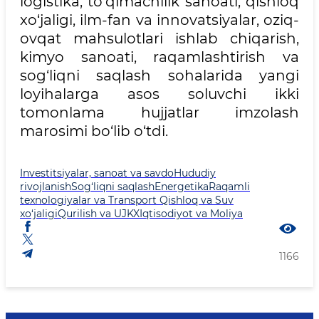
logistika, to‘qimachilik sanoati, qishloq
xo‘jaligi, ilm-fan va innovatsiyalar, oziq-
ovqat mahsulotlari ishlab chiqarish,
kimyo sanoati, raqamlashtirish va
sog‘liqni saqlash sohalarida yangi
loyihalarga asos soluvchi ikki
tomonlama hujjatlar imzolash
marosimi bo‘lib o‘tdi.
Investitsiyalar, sanoat va savdo
Hududiy
rivojlanish
Sog‘liqni saqlash
Energetika
Raqamli
texnologiyalar va Transport
Qishloq va Suv
xo‘jaligi
Qurilish va UJKX
Iqtisodiyot va Moliya
1166