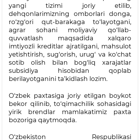
yangi tizimi joriy etilib,
dehqonlarimizning omborlari donga,
ro‘zg‘ori qut-barakaga to‘layotgani,
agrar sohani moliyaviy qo‘llab-
quvvatlash maqsadida xalqaro
imtiyozli kreditlar ajratilgani, mahsulot
yetishtirish, sug‘orish, urug‘ va ko‘chat
sotib olish bilan bog‘liq xarajatlar
subsidiya hisobidan qoplab
berilayotganini ta’kidlash lozim.
O‘zbek paxtasiga joriy etilgan boykot
bekor qilinib, to‘qimachilik sohasidagi
yirik brendlar mamlakatimiz paxta
bozoriga qaytmoqda.
O‘zbekiston Respublikasi