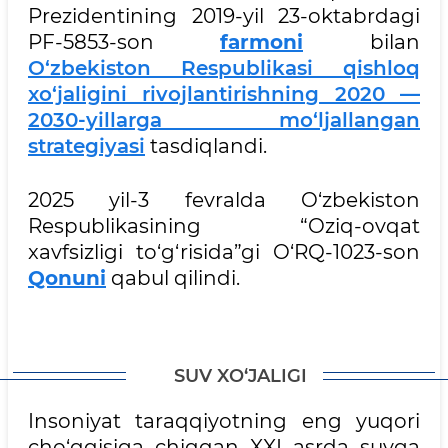
Prezidentining 2019-yil 23-oktabrdagi
PF-5853-son
farmoni
bilan
O‘zbekiston Respublikasi qishloq
xo‘jaligini rivojlantirishning 2020 —
2030-yillarga mo‘ljallangan
strategiyasi
tasdiqlandi.
2025 yil-3 fevralda O‘zbekiston
Respublikasining “Oziq-ovqat
xavfsizligi to‘g‘risida”gi O‘RQ-1023-son
Qonuni
qabul qilindi.
SUV XO‘JALIGI
Insoniyat taraqqiyotning eng yuqori
cho‘qqisiga chiqqan XXI asrda suvga