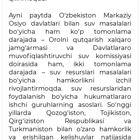
Ayni paytda O‘zbekiston Markaziy
Osiyo davlatlari bilan suv masalalari
bo‘yicha ham ko‘p tomonlama
darajada – Orolni qutqarish xalqaro
jamg‘armasi va Davlatlararo
muvofiqlashtiruvchi suv komissiyasi
doirasida ham, ikki tomonlama
darajada – suv resurslari masalalari
bo‘yicha hamkorlikni izchil
rivojlantirmoqda. suv resurslaridan
foydalanish bo'yicha hukumatlararo
ishchi guruhlarning asoslari. So‘nggi
yillarda Qozog‘iston, Tojikiston,
Qirg‘iziston Respublikasi va
Turkmaniston bilan o‘zaro hamkorlik
va erishilgan kelishuvlar natijasida