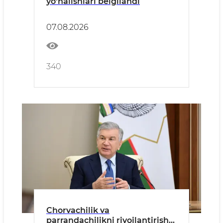
yo‘nalishlari belgilandi
07.08.2026
340
Chorvachilik va
parrandachilikni rivojlantirish