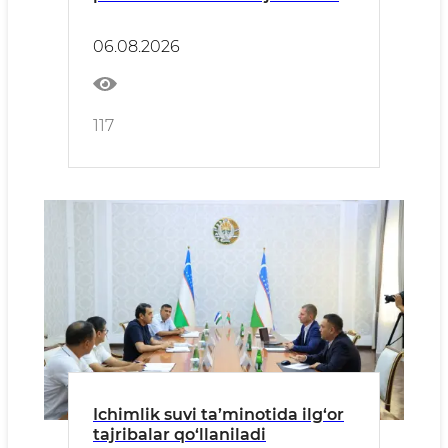
chora-tadbirlari muhokama
qilindi
06.08.2026
117
Ichimlik suvi ta’minotida ilg‘or
tajribalar qo‘llaniladi