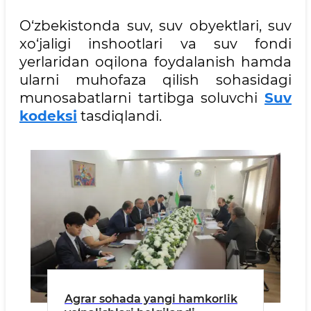
O‘zbekistonda suv, suv obyektlari, suv
xo‘jaligi inshootlari va suv fondi
yerlaridan oqilona foydalanish hamda
ularni muhofaza qilish sohasidagi
munosabatlarni tartibga soluvchi
Suv
kodeksi
tasdiqlandi.
Agrar sohada yangi hamkorlik