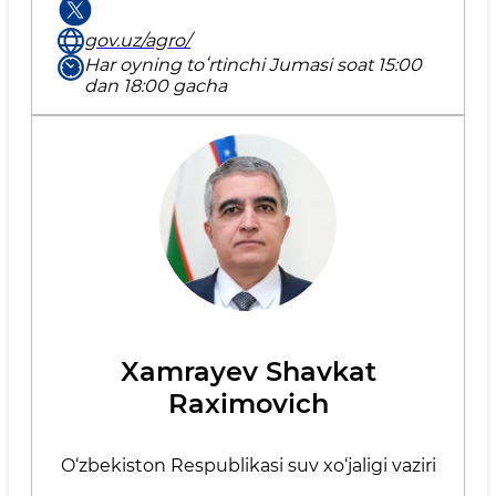
gov.uz/agro/
Har oyning toʻrtinchi Jumasi soat 15:00
dan 18:00 gacha
Xamrayev Shavkat
Raximovich
O‘zbekiston Respublikasi suv xo‘jaligi vaziri