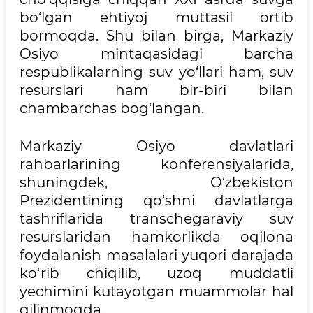
bo‘lgan ehtiyoj muttasil ortib
bormoqda. Shu bilan birga, Markaziy
Osiyo mintaqasidagi barcha
respublikalarning suv yo‘llari ham, suv
resurslari ham bir-biri bilan
chambarchas bog‘langan.
Markaziy Osiyo davlatlari
rahbarlarining konferensiyalarida,
shuningdek, O‘zbekiston
Prezidentining qo‘shni davlatlarga
tashriflarida transchegaraviy suv
resurslaridan hamkorlikda oqilona
foydalanish masalalari yuqori darajada
ko‘rib chiqilib, uzoq muddatli
yechimini kutayotgan muammolar hal
qilinmoqda.