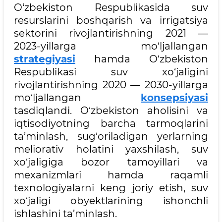
O‘zbekiston Respublikasida suv
resurslarini boshqarish va irrigatsiya
sektorini rivojlantirishning 2021 —
2023-yillarga mo‘ljallangan
strategiyasi
hamda O‘zbekiston
Respublikasi suv xo‘jaligini
rivojlantirishning 2020 — 2030-yillarga
mo‘ljallangan
konsepsiyasi
tasdiqlandi. O‘zbekiston aholisini va
iqtisodiyotning barcha tarmoqlarini
ta’minlash, sug‘oriladigan yerlarning
meliorativ holatini yaxshilash, suv
xo‘jaligiga bozor tamoyillari va
mexanizmlari hamda raqamli
texnologiyalarni keng joriy etish, suv
xo‘jaligi obyektlarining ishonchli
ishlashini ta’minlash.