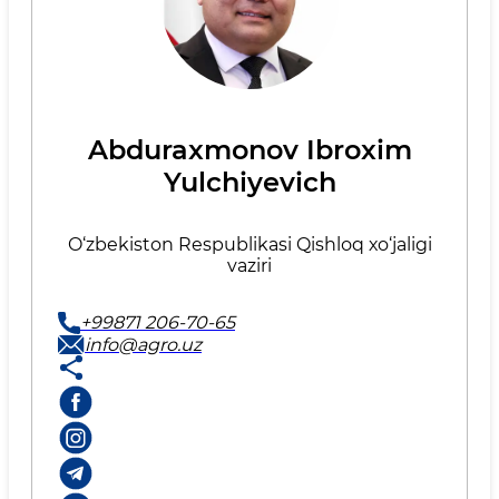
Abduraxmonov Ibroxim
Yulchiyevich
O‘zbekiston Respublikasi Qishlоq хo‘jаligi
vаziri
+99871 206-70-65
info@agro.uz