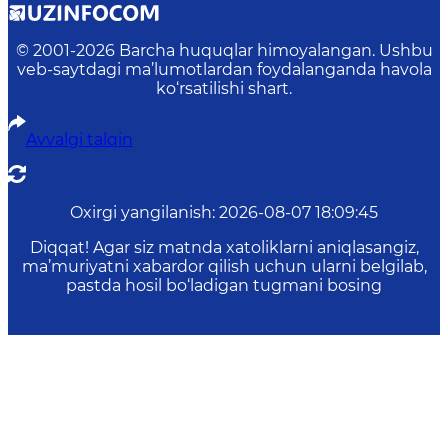
© 2001-
2026
Barcha huquqlar himoyalangan. Ushbu
veb-saytdagi ma’lumotlardan foydalanganda havola
ko‘rsatilishi shart.
Avvalgi talqin
Oxirgi yangilanish
:
2026-08-07 18:09:45
Diqqat! Agar siz matnda xatoliklarni aniqlasangiz,
ma’muriyatni xabardor qilish uchun ularni belgilab,
pastda hosil bo‘ladigan tugmani bosing