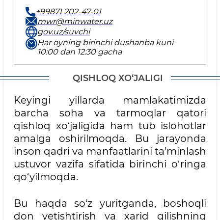
+99871 202-47-01
mwr@minwater.uz
gov.uz/suvchi
Har oyning birinchi dushanba kuni
10:00 dan 12:30 gacha
QISHLОQ ХO‘JАLIGI
Keyingi yillarda mamlakatimizda
barcha soha va tarmoqlar qatori
qishloq xo‘jaligida ham tub islohotlar
amalga oshirilmoqda. Bu jarayonda
inson qadri va manfaatlarini ta’minlash
ustuvor vazifa sifatida birinchi o‘ringa
qo‘yilmoqda.
Bu haqda so‘z yuritganda, boshoqli
don yetishtirish va xarid qilishning