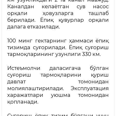
Каналдан келаётган сув насос
орқали ҳовузларга ташлаб
берилади. Ёпиқ қувурлар орқали
далага етказилади.
100 минг гектарнинг ҳаммаси ёпиқ
тизимда суғорилади. Ёпиқ суғориш
тармоқларининг узунлиги 330 км.
Истеъмолчи даласигача бўлган
суғориш тармоқларини қуриш
давлат томонидан
молиялаштирилади. Эксплуатация
харажатлари уюшма томонидан
қопланади.
Суғориш ёпиқ тизим бўлгани учун