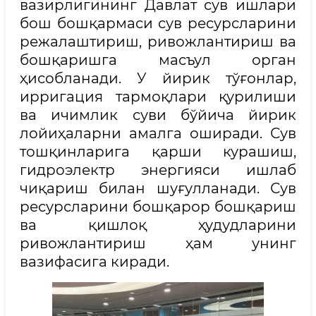
вазирлигининг Давлат сув ишлари
бош бошқармаси сув ресурсларини
режалаштириш, ривожлантириш ва
бошқаришга масъул орган
ҳисобланади. У йирик тўғонлар,
ирригация тармоқлари қурилиши
ва ичимлик суви бўйича йирик
лойиҳаларни амалга оширади. Сув
тошқинларига қарши курашиш,
гидроэлектр энергияси ишлаб
чиқариш билан шуғулланади. Сув
ресурсларини бошқарор бошқариш
ва қишлоқ ҳудудларини
ривожлантириш ҳам унинг
вазифасига киради.