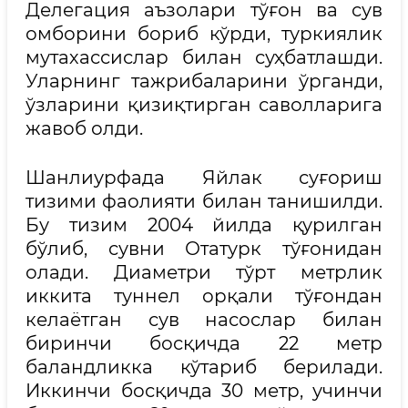
Делегация аъзолари тўғон ва сув
омборини бориб кўрди, туркиялик
мутахассислар билан суҳбатлашди.
Уларнинг тажрибаларини ўрганди,
ўзларини қизиқтирган саволларига
жавоб олди.
Шанлиурфада Яйлак суғориш
тизими фаолияти билан танишилди.
Бу тизим 2004 йилда қурилган
бўлиб, сувни Отатурк тўғонидан
олади. Диаметри тўрт метрлик
иккита туннел орқали тўғондан
келаётган сув насослар билан
биринчи босқичда 22 метр
баландликка кўтариб берилади.
Иккинчи босқичда 30 метр, учинчи