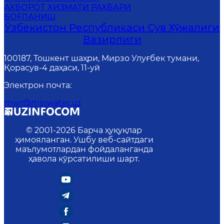
АХБОРОТ ХИЗМАТИ РАҲБАРИ
БОҒЛАНИШ
Ўзбекистон Республикаси Сув Хўжалиги
Вазирлиги
100187, Тошкент шаҳри, Мирзо Улуғбек тумани,
Қорасув-4 даҳаси, 11-уй
Электрон почта
:
mwr@minwater.uz
© 2001-
2026
Барча ҳуқуқлар
ҳимояланган. Ушбу веб-сайтдаги
маълумотлардан фойдаланганда
ҳавола кўрсатилиши шарт.