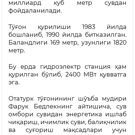
миллиард куб метр сувдан
фойдаланилади.
Тўғон қурилиши 1983 йилда
бошланиб, 1990 йилда битказилган.
Баландлиги 169 метр, узунлиги 1820
метр.
Бу ерда гидроэлектр станция ҳам
қурилган бўлиб, 2400 МВт қувватга
эга.
Отатурк тўғонининг шўъба мудири
Фарук Бедлекнинг айтишича, сув
омбори сувидан энергетика ишлаб
чиқариш, ичимлик суви, балиқчилик
ва суғориш мақсадлари учун