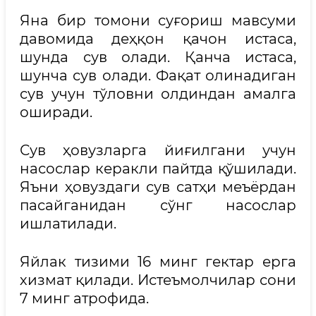
Яна бир томони суғориш мавсуми
давомида деҳқон қачон истаса,
шунда сув олади. Қанча истаса,
шунча сув олади. Фақат олинадиган
сув учун тўловни олдиндан амалга
оширади.
Сув ҳовузларга йиғилгани учун
насослар керакли пайтда қўшилади.
Яъни ҳовуздаги сув сатҳи меъёрдан
пасайганидан сўнг насослар
ишлатилади.
Яйлак тизими 16 минг гектар ерга
хизмат қилади. Истеъмолчилар сони
7 минг атрофида.