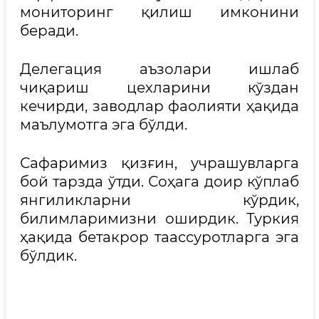
мониторинг қилиш имконини
беради.
Делегация аъзолари ишлаб
чиқариш цехларини кўздан
кечирди, заводлар фаолияти ҳақида
маълумотга эга бўлди.
Сафаримиз қизғин, учрашувларга
бой тарзда ўтди. Соҳага доир кўплаб
янгиликларни кўрдик,
билимларимизни оширдик. Туркия
ҳақида бетакрор таассуротларга эга
бўлдик.