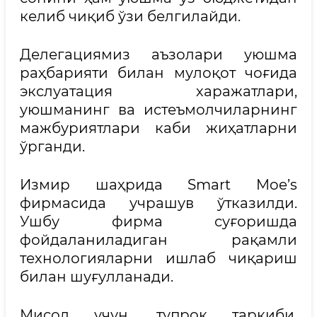
келиб чиқиб ўзи белгилайди.
Делегациямиз аъзолари уюшма
раҳбарияти билан мулоқот чоғида
экслуатация харажатлари,
уюшманинг ва истеъмолчиларнинг
мажбуриятлари каби жиҳатларни
ўрганди.
Измир шаҳрида Smart Moe’s
фирмасида учрашув ўтказилди.
Ушбу фирма суғоришда
фойдаланиладиган рақамли
технологияларни ишлаб чиқариш
билан шуғулланади.
Мисол учун, тупроқ таркиби,