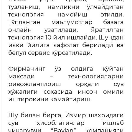
тузланиш, намликни ўлчайдиган
технология намойиш этилди.
Тўпланган маълумотлар базага
онлайн узатилади. Яратилган
технология 10 йил ишлайди. Шундан
икки йилига кафолат берилади ва
бепул сервис кўрсатилади.
Фирманинг ўз олдига қўйган
мақсади – технологияларни
ривожлантириш орқали сув
хўжалиги соҳасида инсон омили
иштирокини камайтириш.
Шу билан бирга, Измир шаҳридаги
сув ҳисоблагичлар ишлаб
чиқарувчи “Baylan” компанияси