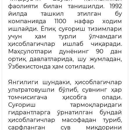
фаолияти билан танишилди. 1992
йилда ташкил этилган бу
компанияда 1100 нафар ходим
ишлайди. Ёпиқ суғориш тизимлари
учун ҳам турли ўлчамдаги
ҳисоблагичлар ишлаб чиқаради.
Маҳсулотлари дунёнинг 90 дан
ортиқ давлатларида, шу жумладан,
Ўзбекистонда ҳам сотилади.
Янгилиги шундаки, ҳисоблагичлар
ультратовушли бўлиб, сувнинг ҳар
томчисигача ҳисобга олади.
Суғориш тармоқларидаги
гидрантларга ўрнатилган бундай
ҳисоблагичлар масофадан туриб,
сарфланган сув миқдорини