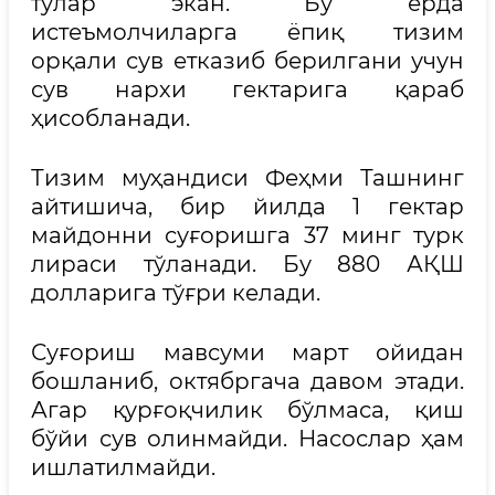
тўлар экан. Бу ерда
истеъмолчиларга ёпиқ тизим
орқали сув етказиб берилгани учун
сув нархи гектарига қараб
ҳисобланади.
Тизим муҳандиси Феҳми Ташнинг
айтишича, бир йилда 1 гектар
майдонни суғоришга 37 минг турк
лираси тўланади. Бу 880 АҚШ
долларига тўғри келади.
Суғориш мавсуми март ойидан
бошланиб, октябргача давом этади.
Агар қурғоқчилик бўлмаса, қиш
бўйи сув олинмайди. Насослар ҳам
ишлатилмайди.