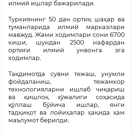
илмий ишлар бажарилади.
Туркиянинг 50 дан ортиқ шаҳар ва
туманларида илмий марказлари
мавжуд. Жами ходимлари сони 6700
киши, шундан 2500 нафардан
ортиғи илмий унвонга эга
ходимлар.
Тақдимотда сувни тежаш, унумли
фойдаланиш, тежамкор
технологияларни ишлаб чиқариш
ва қишлоқ хўжалиги соҳасида
қўллаш бўйича ишлар, янги
тадқиқот ва лойиҳалар ҳақида ҳам
маълумот берилди.