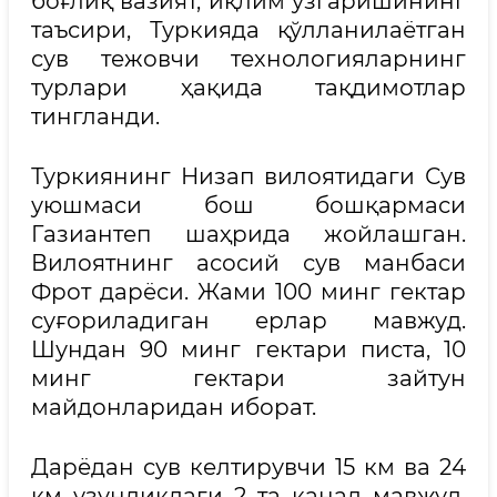
боғлиқ вазият, иқлим ўзгаришининг
таъсири, Туркияда қўлланилаётган
сув тежовчи технологияларнинг
турлари ҳақида тақдимотлар
тингланди.
Туркиянинг Низап вилоятидаги Сув
уюшмаси бош бошқармаси
Газиантеп шаҳрида жойлашган.
Вилоятнинг асосий сув манбаси
Фрот дарёси. Жами 100 минг гектар
суғориладиган ерлар мавжуд.
Шундан 90 минг гектари писта, 10
минг гектари зайтун
майдонларидан иборат.
Дарёдан сув келтирувчи 15 км ва 24
км узунликдаги 2 та канал мавжуд.