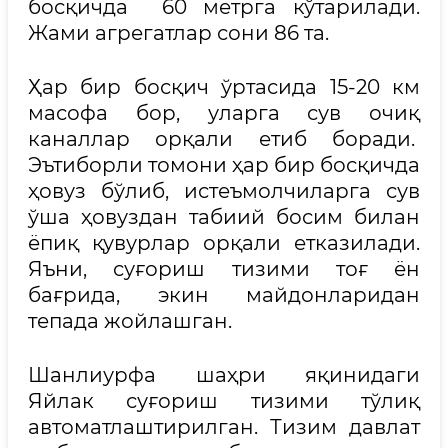
босқичда 60 метрга кўтарилади.
Жами агрегатлар сони 86 та.
Ҳар бир босқич ўртасида 15-20 км
масофа бор, уларга сув очиқ
каналлар орқали етиб боради.
Эътиборли томони ҳар бир босқичда
ҳовуз бўлиб, истеъмолчиларга сув
ўша ҳовуздан табиий босим билан
ёпиқ қувурлар орқали етказилади.
Яъни, суғориш тизими тоғ ён
бағрида, экин майдонларидан
тепада жойлашган.
Шанлиурфа шаҳри яқинидаги
Яйлак суғориш тизими тўлиқ
автоматлаштирилган. Тизим давлат