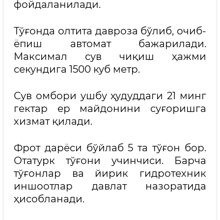
фойдаланилади.
Тўғонда олтита давроза бўлиб, очиб-
ёпиш автомат бажарилади.
Максимал сув чиқиш ҳажми
секундига 1500 куб метр.
Сув омбори ушбу ҳудуддаги 21 минг
гектар ер майдонини суғоришга
хизмат қилади.
Фрот дарёси бўйлаб 5 та тўғон бор.
Отатурк тўғони учинчиси. Барча
тўғонлар ва йирик гидротехник
иншоотлар давлат назоратида
ҳисобланади.