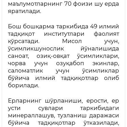
маълумотларнинг 70 фоизи шу ерда
яратилади.
Бош бошқарма таркибида 49 илмий
тадқиқот институтлари фаолият
кўрсатади. Мисол учун,
ўсимликшунослик йўналишида
саноат, озиқ-овқат ўсимликлари,
чорва учун озуқабоп экинлар,
саломатлик учун ўсимликлар
бўйича илмий тадқиқотлар олиб
борилади.
Ерларнинг шўрланиши, ерости, ер
усти сувлари таркибидаги
минераллашув, тузланиш даражаси
бўйича тадқиқотлар ўтказилади,