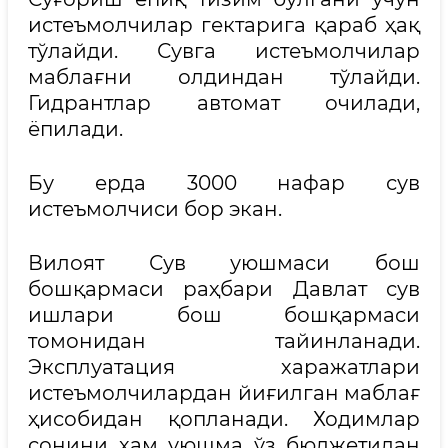
истеъмолчилар гектарига қараб ҳақ
тўлайди. Сувга истеъмолчилар
маблағни олдиндан тўлайди.
Гидрантлар автомат очилади,
ёпилади.
Бу ерда 3000 нафар сув
истеъмолчиси бор экан.
Вилоят Сув уюшмаси бош
бошқармаси раҳбари Давлат сув
ишлари бош бошқармаси
томонидан тайинланади.
Эксплуатация харажатлари
истеъмолчилардан йиғилган маблағ
ҳисобидан қопланади. Ходимлар
сонини ҳам уюшма ўз бюджетидан