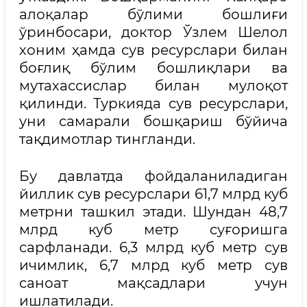
алоқалар бўлими бошлиғи
ўринбосари, доктор Ўзлем Шелол
хоним ҳамда сув ресурслари билан
боғлиқ бўлим бошлиқлари ва
мутахассислар билан мулоқот
қилинди. Туркияда сув ресурслари,
уни самарали бошқариш бўйича
тақдимотлар тингланди.
Бу давлатда фойдаланиладиган
йиллик сув ресурслари 61,7 млрд куб
метрни ташкил этади. Шундан 48,7
млрд куб метр суғоришга
сарфланади. 6,3 млрд куб метр сув
ичимлик, 6,7 млрд куб метр сув
саноат мақсадлари учун
ишлатилади.