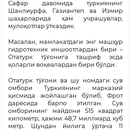
Сафар давомида туркиянинг
Шанлиурфа, Газиантеп ва Измир
шаҳарларида ҳам учрашувлар,
мулоқотлар ўтказдик.
Масалан, мамлакатдаги энг машҳур
гидротехник иншоотлардан бири –
Отатурк тўғонига ташриф эсда
қоларли воқеалардан бири бўлди.
Отатурк тўғони ва шу номдаги сув
омбори Туркиянинг марказий
қисмида жойлашган бўлиб, Фрот
дарёсида барпо этилган. Сув
омборининг майдони 515 квадрат
километр, ҳажми 48,7 миллиард куб
метр. Шундан йилига ўртача 11