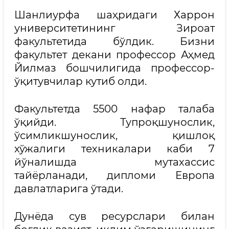
Шанлиурфа шаҳридаги Харрон
университетининг Зироат
факультетида бўлдик. Бизни
факультет декани профессор Аҳмед
Йилмаз бошчилигида профессор-
ўқитувчилар кутиб олди.
Факультетда 5500 нафар талаба
ўқийди. Тупроқшунослик,
ўсимликшунослик, қишлоқ
хўжалиги техникалари каби 7
йўналишда мутахассис
тайёрланади, дипломи Европа
давлатларига ўтади.
Дунёда сув ресурслари билан