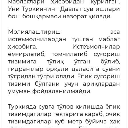
маблағлари ҳисобидан қурилган.
Уни Туркиянинг Давлат сув ишлари
бош бошқармаси назорат қилади.
Молиялаштириш эса
истеъмолчилардан тушган маблағ
ҳисобига. Истеъмолчилар
ёмғирлатиб, томчилатиб суғориш
тизимига тўлиқ ўтган бўлиб,
гидрантлар орқали даласига сувни
тўғридан тўғри олади. Ёпиқ суғориш
тизими бўлгани учун ариқлардан
умуман фойдаланилмайди.
Туркияда сувга тўлов қилишда ёпиқ
тизимдагилар гектарига қараб, очиқ
тизимдагилар куб метр бўйича ҳақ