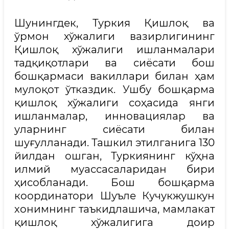
Шунингдек, Туркия Қишлоқ ва
ўрмон хўжалиги вазирлигининг
Қишлоқ хўжалиги ишланмалари
тадқиқотлари ва сиёсати бош
бошқармаси вакиллари билан ҳам
мулоқот ўтказдик. Ушбу бошқарма
қишлоқ хўжалиги соҳасида янги
ишланмалар, инновациялар ва
уларнинг сиёсати билан
шуғулланади. Ташкил этилганига 130
йилдан ошган, Туркиянинг кўҳна
илмий муассасаларидан бири
ҳисобланади. Бош бошқарма
координатори Шуъле Кучукжушкун
хонимнинг таъкидлашича, мамлакат
қишлоқ хўжалигига доир