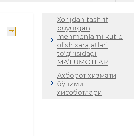
Xorijdan tashrif
buyurgan
mehmonlarni kutib
olish xarajatlari
to‘g‘risidagi
MA’LUMOTLAR
Ахборот хизмати
бўлими
хисоботлари