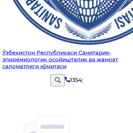
Ўзбекистон Республикаси Санитария-
эпидемиологик осойишталик ва жамоат
саломатлиги қўмитаси
1354
;