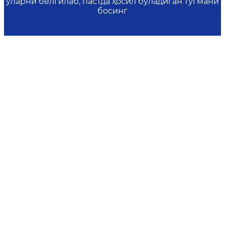
уларни белгилаб, пастда ҳосил бўладиган тугмани
босинг