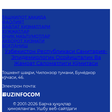
ТАШКИЛОТ ҲАҚИДА
ФАОЛИЯТ
ДАВЛАТ ХИЗМАТЛАРИ
ҲУЖЖАТЛАР
ОЧИҚ МАЪЛУМОТЛАР
АХБОРОТ ХИЗМАТИ
БОҒЛАНИШ
Ўзбекистон Республикаси Санитария-
Эпидемиологик Осойишталик Ва
Жамоат Саломатлиги Қўмитаси
Тошкент шаҳри, Чилонзор тумани, Бунёдкор
кўчаси, 46.
Электрон почта
:
© 2001-
2026
Барча ҳуқуқлар
ҳимояланган. Ушбу веб-сайтдаги