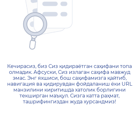
404 — Страница не найд
Кечирасиз, биз Сиз қидираётган саҳифани топа
олмадик. Афсуски, Сиз излаган саҳифа мавжуд
эмас. Энг яхшиси, бош саҳифамизга қайтиб,
навигация ва қидирувдан фойдаланиш ёки URL
манзилини киритишда хатолик борлигини
текширган маъқул. Сизга катта раҳмат,
ташрифингиздан жуда хурсандмиз!